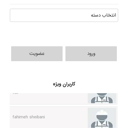
ورود
عضویت
vali
کاربران ویژه
fahimeh sheibani