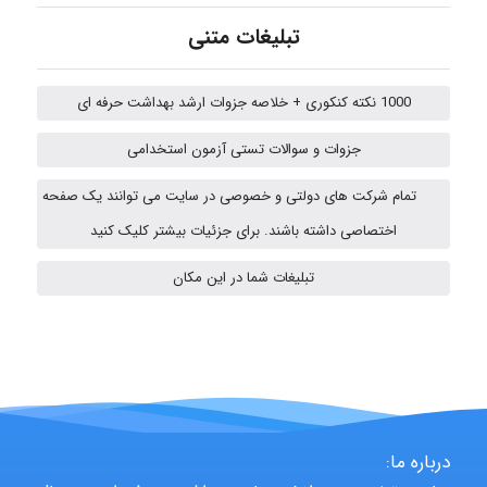
تبلیغات متنی
A.balandeh
1000 نکته کنکوری + خلاصه جزوات ارشد بهداشت حرفه ای
جزوات و سوالات تستی آزمون استخدامی
fatima
تمام شرکت های دولتی و خصوصی در سایت می توانند یک صفحه
اختصاصی داشته باشند. برای جزئیات بیشتر کلیک کنید
vali
تبلیغات شما در این مکان
fahimeh sheibani
HaddadiMahsa
درباره ما: