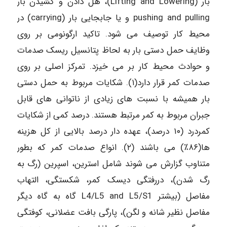
بار (Lifting and Lowering)، هل دادن و کشیدن بار
pushing and pulling و یا جابجایی بار (carrying) در
محیط کار توصیف می شود. تاکید ارگونومی بر روی
وظایف حمل دستی بار به لحاظ پتانسیل ریسک صدمات
و حوادث محیط کار بر می خیزد. تمرکز اصلی بر روی
صدمات کمر قرار دارد(۱). شکایات مربوط به حمل دستی
بار همیشه با نسبت های زیادی از ناتوانی های قابل
جبران مربوط به کمر مرتبط هستند. درصد کمی از شکایات
کمردرد (۱۰ درصد)، عهده دار درصد بالایی از کل هزینه
ها(۸۶٪) می باشند (۲). انواع صدمات کمر که بطور
متناوب گزارش می شوند شامل استرین، اسپرین (رگ به
رگ شدن)، دررفتگی دیسک کمر، شکستگی، التهاب
مفاصل (بیشتر L4/L5 and L5/S1 گاه به گاه دیگر
مفاصل نظیر شانه و لگن)، پارگی بافت عضلانی، کوفتگی