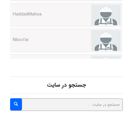
HaddadiMahsa
Niloofar
USER124
malekf
جستجو در سایت
abolfazlkoshehe
abolfazlkoshehe