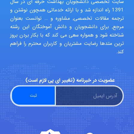
سایت تخصصی دانشجویان بهداشت حرفه ای در سال
1391 راه اندازه شد و با ارائه خدماتی همچون نوشتن و
Niloofar
ترجمه مقالات تخصصی, مشاوره و … توانست بعنوان
مرجع, برای دانشجویان و دانش آموختگان این رشته
شناخته شود و همواره سعی می کند که با بکار بردن بروز
USER124
ترین متدها رضایت مشتریان و کاربران محترم را فراهم
کند.
malekf
عضویت در خبرنامه (تغییر ای پی لازم است)
abolfazlkoshehe
abolfazlkoshehe