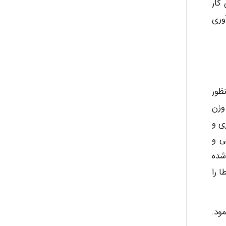
اصر فضای کار
abolfazlkoshehe
وری
abolfazlkoshehe
ظور
A.balandeh
وزن
ی و
ای فیزیکی و
fatima
شده
 را
Jafar Tym
مود.