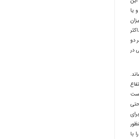
این
 یا
میزان
کثر
ر دو
 در
ند.
تفاع
است
حتی
رای
راتور ایجاد نماید (1980 ,Pureell). به منظور
 با