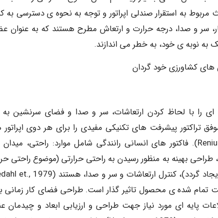
ث مربوط به استقرار صندلی اپراتور و توجه به نحوه ی دسترسی به کن
ر، سر و صدا، درجه حرارت و ارتعاش مطرح هستند که به عنوان ع
یک به نوبه ی خود، به خطر می اندازند.
ن های کشاورزی خود گردان
حظه ای را با لحاظ کردن ارتعاشات، سر و صدا و فضای سرنشین به 
199 ,Anonymous). توسعه ی موفق تراکتور پیشرفت های تکنیکی مفیدی را برای هر دوی اپراتور
تولید کنندگان تراکتور به همراه خواهد داشت (1994 ,Renius). فاکتور های انسانی رانندگی شامل موارد: راحتی، مید
طراحی بهینه به منظور رسیدن به راحتی حرارتی (موضوع راحتی حرا
زمانی مطرح خواهد شد که گرما یا حرارت توسط انسان ایجاد گردد)، کنترل ارتعاشات 
مت تمام شده ی محصول تاثیر گذار است. طراحی فضای کار زمانی به
اعات پایه ای مورد نیاز جهت طراحی و ارزیابی ابعاد و چیدمان عن