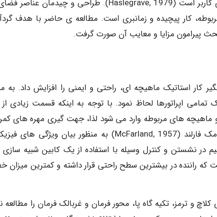
فضای کار، خصوصیات آنتروپومتریک جامعه ی اپراتورهای کاربر است (1979 ,Haslegrave). طراحی و چیدمان عن
بوطه، کار پیچیده و زمانبری است. مطالعه ی حاضر با هدف گردآ
بحث پیرامون مزایا و معایب آن صورت گرفت.
ار استاتیک ماهیچه ای، راحتی و ایمنی را افزایش داد. به من
مامی اپراتورها لحاظ نمود. با توجه به اینکه قسمت زیادی از 
 ماهیچه های مربوطه وارد می شود لذا، جهت گیری مهره های کمر
لگن از اهمیت زیادی برخوردار است (1982 ,Oborne). مک فارلند (1957 ,McFarland) به منظور بیان ویژگی ه
نظیم در نشستن و کنترل وسیله با استفاده از یک کابین شبیه سازی 
 که راننده در بیشترین سطح راحتی قرار داشته و کمترین میزان خطا
بی پدال های کلاچ و ترمز، تکیه گاه پا، محور فرمان و غربالک فرمان را مطالعه ن