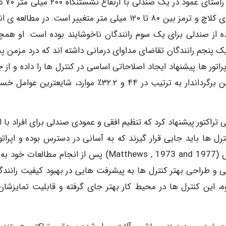
او نتیجه گرفت که زاویه ی بهینه 
بوده و بازه ی حرکتی جانبی بهینه ی ران ها برای پدال های کلاچ و ترمز بین ۸۰ تا ۱۲۰ میلی متر متغییر است. در مطا
) گزارش شد که استفاده از صندلی برای یک سوم رانندگان ناخوشایند بوده است. او هم
ه و تقریبا یک پنجم رانندگان تقاضای مداوای درمانی داشته اند که درد مزمن
عارضه بود. او همچنین گزارش کرد که ۴۴٪ از اپراتور ها پیشنهاد ایجاد اصلاحاتی اساسی در کنترل ها را داده و ا
کارهای زراعی کار با چنگک های دیسکی و کار با گاو آهن برگرداندار به ترتیب در ۴۴ و ۳۲.۲٪ موارد، شایعتری
ینه ی صندلی تراکتور پیشنهاد کرد که تنظیم افقی و عمودی صندلی برای افراد با ا
ها باید جایی قرار گیرند که به آسانی در دسترس بوده و اپراتور
راحتی بتواند ضمن راندن تراکتور با آن ها کار کند. متیوس (1977 Matthews , 1973 and) پس از انجام مطالع
 و طراحی بهتر کنترل ها به پیشرفت هایی در بهبود کیفیت رانندگ
 این کنترل ها در محیط کار بهتر جای گرفته و قابلیت تمایزشان 