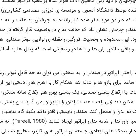
چرخیدن و دید زدن ماشین آلات سوار شده بر عقب تراکتور هستند. 
ه شده توسط دانشگاه آستون و موسسه ی نروژی مهندسی کشاورزی) و
ررسی شده در NIAE) برطرف نمود، که هر دو مورد ذکر شده نیاز راننده به چرخش به عقب را به 
ی چرخان نشان داد که حالت بدن در وضعیت قرار گرفته در حدا
راه دارد. این محدوده و وضعیت قرارگیری نقطه ی لولایی موثر صندلی، ه
 باقی ماندن ران ها و پاها در وضعیتی است که پدال ها به آسانی
احتی اپراتور در صندلی را به سختی می توان به حد قابل قبولی رسا
 ساعد برای بازو ها و شانه ها، هنگام کار با اهرم های دستی این ار
تباط با ارتفاع پشتی صندلی، یک پشتی پهن هم ارتفاع شانه ممکن 
کان دید زنی راحت عقب تراکتور را از اپراتور می گیرد. این پشتی 
به بدن را مختل کند. صندلی بایستی قادر باشد تکیه گاه مناسبی ب
بدن در طی ساعات کاری متداول، به ویژه برای نواحی کمر، ران ها و شانه های اپ
ز صدک های ابعادی جامعه ی اپراتور های کاربر، سطوح صندلی را