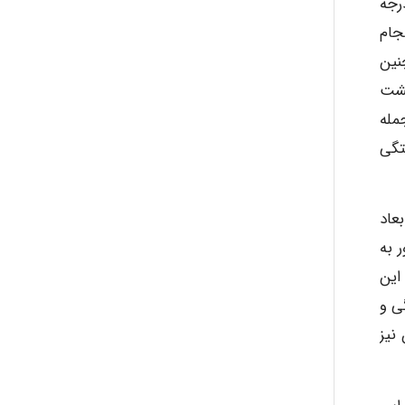
ی پدال گیری نسبت به راستای عمود در یک صندلی با ارتفاع نشستنگاه ۲۰۰ میلی متر ۷۰ درجه
لعه ی انجام
چنین
 پشت
ز جمله
ن عوامل خستگی
بعاد
 به
ات خود به این
ی و
نیز