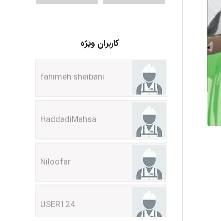
fahimeh sheibani
کاربران ویژه
HaddadiMahsa
Niloofar
USER124
malekf