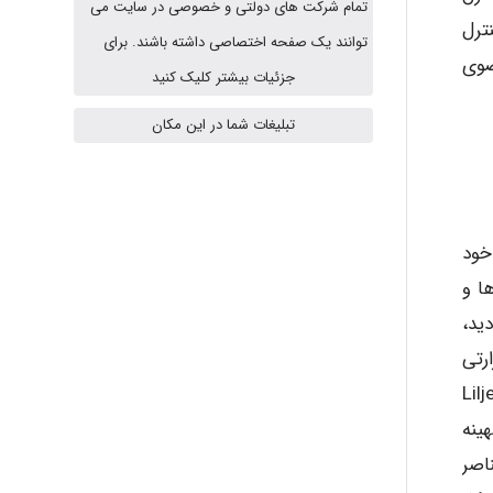
تمام شرکت های دولتی و خصوصی در سایت می
ترل
fahimeh sheibani
توانند یک صفحه اختصاصی داشته باشند. برای
ضوی
جزئیات بیشتر کلیک کنید
تبلیغات شما در این مکان
HaddadiMahsa
Niloofar
خود
 ها و
ان دید،
USER124
رتی
و سر و صدا، هستند (1979 ,.Liljedahl et
malekf
ینه
اصر