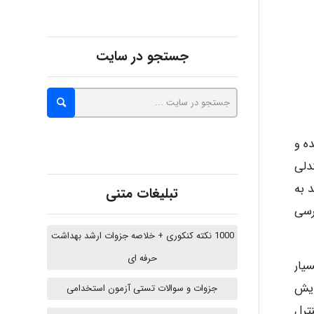
abolfazlkoshehe
جستجو در سایت
abolfazlkoshehe
ه و
A.balandeh
دلی
 به
تبلیغات متنی
رسی
fatima
1000 نکته کنکوری + خلاصه جزوات ارشد بهداشت
حرفه ای
یار
Jafar Tym
ایش
جزوات و سوالات تستی آزمون استخدامی
ترل