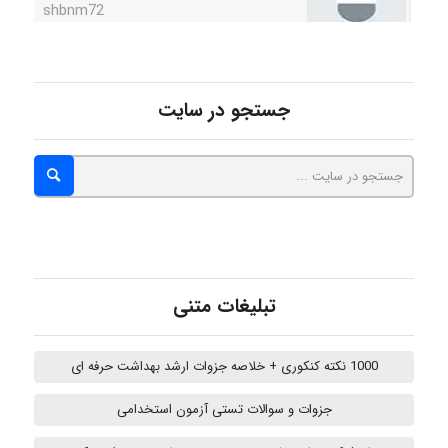
Minoo1375
جستجو در سایت
Sara
ZAK
تبلیغات متنی
vali
1000 نکته کنکوری + خلاصه جزوات ارشد بهداشت حرفه ای
fahimeh sheibani
جزوات و سوالات تستی آزمون استخدامی