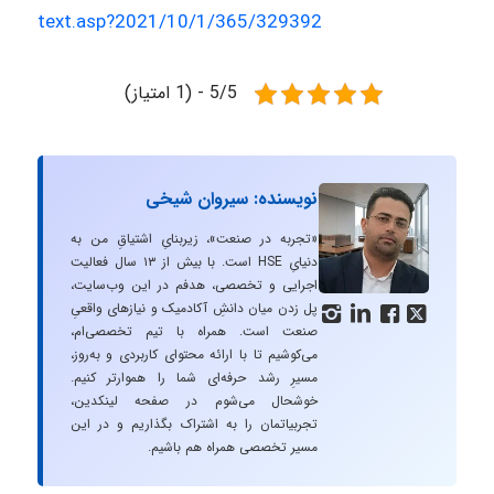
text.asp?2021/10/1/365/329392
5/5 - (1 امتیاز)
نویسنده: سیروان شیخی
«تجربه در صنعت»، زیربنایِ اشتیاقِ من به
دنیایِ HSE است. با بیش از ۱۳ سال فعالیت
اجرایی و تخصصی، هدفم در این وب‌سایت،
پل زدن میان دانشِ آکادمیک و نیازهای واقعیِ




صنعت است. همراه با تیم تخصصی‌ام،
می‌کوشیم تا با ارائه محتوای کاربردی و به‌روز،
مسیرِ رشد حرفه‌ای شما را هموارتر کنیم.
خوشحال می‌شوم در صفحه لینکدین،
تجربیاتمان را به اشتراک بگذاریم و در این
مسیر تخصصی همراه هم باشیم.