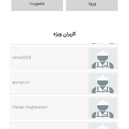
ورود
عضویت
ABOALFZAL ZAREI
کاربران ویژه
nima5534
arman.m
Hasan haghparast
shbnm72