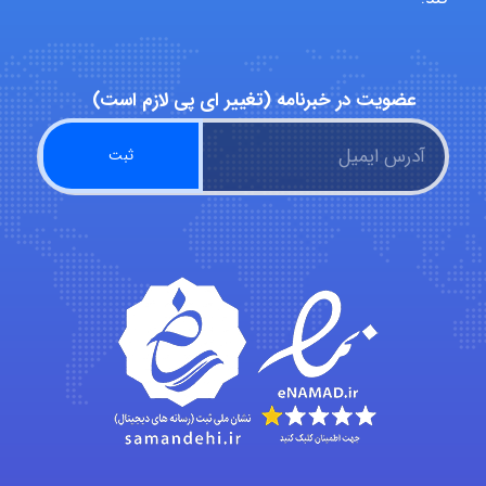
Minoo1375
عضویت در خبرنامه (تغییر ای پی لازم است)
Sara
ZAK
vali
fahimeh sheibani