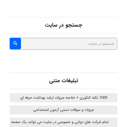
ZAK
جستجو در سایت
vali
fahimeh sheibani
تبلیغات متنی
HaddadiMahsa
1000 نکته کنکوری + خلاصه جزوات ارشد بهداشت حرفه ای
جزوات و سوالات تستی آزمون استخدامی
Niloofar
تمام شرکت های دولتی و خصوصی در سایت می توانند یک صفحه