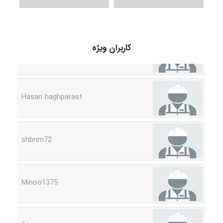
arman.m
کاربران ویژه
Hasan haghparast
shbnm72
Minoo1375
Sara