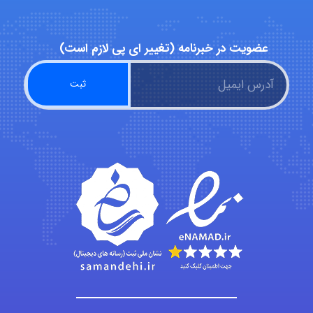
ZAK
عضویت در خبرنامه (تغییر ای پی لازم است)
vali
fahimeh sheibani
HaddadiMahsa
Niloofar