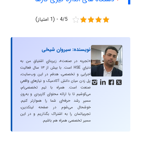
4/5 - (1 امتیاز)
نویسنده: سیروان شیخی
«تجربه در صنعت»، زیربنایِ اشتیاقِ من به
دنیایِ HSE است. با بیش از ۱۳ سال فعالیت
اجرایی و تخصصی، هدفم در این وب‌سایت،
پل زدن میان دانشِ آکادمیک و نیازهای واقعیِ




صنعت است. همراه با تیم تخصصی‌ام،
می‌کوشیم تا با ارائه محتوای کاربردی و به‌روز،
مسیرِ رشد حرفه‌ای شما را هموارتر کنیم.
خوشحال می‌شوم در صفحه لینکدین،
تجربیاتمان را به اشتراک بگذاریم و در این
مسیر تخصصی همراه هم باشیم.