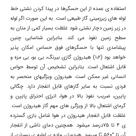
استفاده ی عمده از این حسگرها در پیدا کردن نشتی خط
لوله های زیرزمینی گاز طبیعی است. به این صورت اگر لوله
در زیر زمین دچار نشتی شود غلظت بسیار کمی از متان به
سطح زمین نفوذ می کند. بنابراین شناسایی چنین
پیشامدی تنها با حسگرهای فوق حساس امکان پذیر
خواهد بود (۱،۲) هیدروژن گازی بیرنگ، بی بو، بی مزه و
قابل اشتعال است. بنابراین تشخیص آن توسط حواس
انسانی غیر ممکن است. هیدروژن ویژگیهای منحصر به
فردی نسبت به سایر گازهای قابل انفجار دارد. چگالی
پایین، ضریب نفوذ بالا در هوا، انرژی احتراق پایین و
گرمای اشتعال بالا از ویژگی های مهم گاز هیدروژن است.
غلظت قابل انفجار هیدروژن در هوا شامل بازی گسترده
ی ۴ تا ۷۵درصد میشود. همچنین دمای ناشی از انفجار
آن تا °C ۵۶۰ میرسد. هیدورژن ماده ی اولیه ی بسیاری از