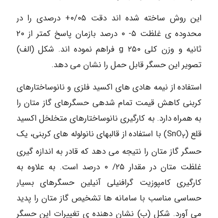
این روش ساخته شده اند دقت ۰/۰۵+ درصدی را در
محدوده ی غلظت ۵- ۰ درصد بازمان پاسخ کمتر از ۲۰
ثانیه و وزن کلی g ۲۵۰ فراهم نموده اند. شکل (الف)
تصویر این حسگر قابل حمل را نشان می دهد.
استفاده از نیمه هادی های اکسید فلزی و نانوساختارهای
کربنی کاهش قیمت تمام شدهی حسگرهای گاز متان را
به همراه دارد. به کارگیری نانوساختارهای متخلخل اکسید
قلع (SnO
) با استفاده از قالبهای نانولوله های کربنی، یک
۲
حسگر گاز متان را نتیجه می دهد که قادر به اندازه گیری
غلظت متان در مقدار ۲۵/ ۰ درصد است. به علاوه به
کارگیری کامپوزیت گرافنیلی آنیلین حسگرهای بسیار
حساسی مناسب با سامانه ها تشخیص گاز متان را پدید
می آورد. شکل (ب) نشان دهنده ی تغییرات این حسگر