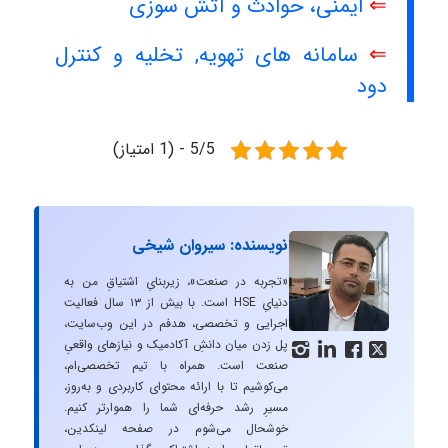
⇐
ایمنی، حوادث و آتش سوزی
⇐
سامانه های تهویه, تخلیه و کنترل
دود
5/5 - (1 امتیاز)
نویسنده: سیروان شیخی
«تجربه در صنعت»، زیربنایِ اشتیاقِ من به
دنیایِ HSE است. با بیش از ۱۳ سال فعالیت
اجرایی و تخصصی، هدفم در این وب‌سایت،
پل زدن میان دانشِ آکادمیک و نیازهای واقعیِ




صنعت است. همراه با تیم تخصصی‌ام،
می‌کوشیم تا با ارائه محتوای کاربردی و به‌روز،
مسیرِ رشد حرفه‌ای شما را هموارتر کنیم.
خوشحال می‌شوم در صفحه لینکدین،