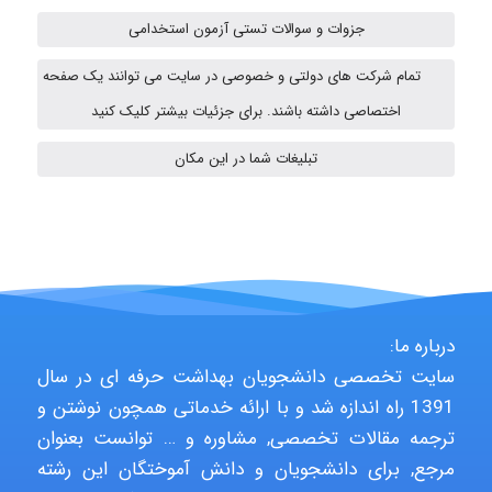
ehtesham
جزوات و سوالات تستی آزمون استخدامی
تمام شرکت های دولتی و خصوصی در سایت می توانند یک صفحه
A.balandeh
اختصاصی داشته باشند. برای جزئیات بیشتر کلیک کنید
تبلیغات شما در این مکان
fatima
Jafar Tym
درباره ما:
سایت تخصصی دانشجویان بهداشت حرفه ای در سال
aghajari vahid
1391 راه اندازه شد و با ارائه خدماتی همچون نوشتن و
ترجمه مقالات تخصصی, مشاوره و … توانست بعنوان
مرجع, برای دانشجویان و دانش آموختگان این رشته
Poubakhtiari