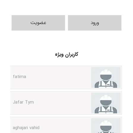
ورود
عضویت
A.balandeh
کاربران ویژه
fatima
Jafar Tym
aghajari vahid