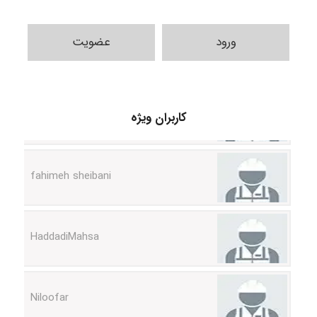
ورود
عضویت
vali
کاربران ویژه
fahimeh sheibani
HaddadiMahsa
Niloofar