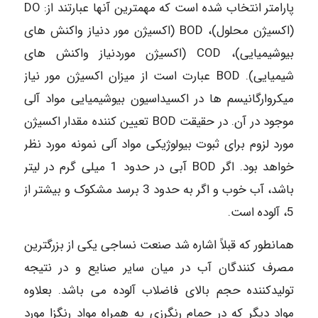
پارامتر انتخاب شده است که مهمترین آنها عبارتند از: DO
(اکسیژن محلول)، BOD (اکسیژن مور دنیاز واکنش های
بیوشیمیایی)، COD (اکسیژن موردنیاز واکنش های
شیمیایی). BOD عبارت است از میزان اکسیژن مور نیاز
میکروارگانیسم ها در اکسیداسیون بیوشیمیایی مواد آلی
موجود در آن. در حقیقت BOD تعیین کننده مقدار اکسیژن
مورد لزوم برای ثبوت بیولوژیکی مواد آلی نمونه مورد نظر
خواهد بود. اگر BOD آبی در حدود 1 میلی گرم در لیتر
باشد، آب خوب و اگر به حدود 3 برسد مشکوک و بیشتر از
5، آلوده است.
همانطور که قبلاً اشاره شد صنعت نساجی یکی از بزرگترین
مصرف کنندگان آب در میان سایر صنایع و در نتیجه
تولیدکننده حجم بالای فاضلاب آلوده می باشد. بعلاوه
مواد دیگر که در حمام رنگرزی به همراه مواد رنگزا مورد