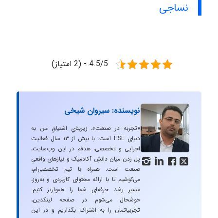
نساجی
4.5/5 - (2 امتیاز)
نویسنده: سیروان شیخی
«تجربه در صنعت»، زیربنایِ اشتیاقِ من به
دنیایِ HSE است. با بیش از ۱۳ سال فعالیت
اجرایی و تخصصی، هدفم در این وب‌سایت،
پل زدن میان دانشِ آکادمیک و نیازهای واقعیِ




صنعت است. همراه با تیم تخصصی‌ام،
می‌کوشیم تا با ارائه محتوای کاربردی و به‌روز،
مسیرِ رشد حرفه‌ای شما را هموارتر کنیم.
خوشحال می‌شوم در صفحه لینکدین،
تجربیاتمان را به اشتراک بگذاریم و در این