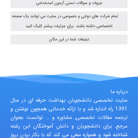
جزوات و سوالات تستی آزمون استخدامی
تمام شرکت های دولتی و خصوصی در سایت می توانند یک صفحه
vali
اختصاصی داشته باشند. برای جزئیات بیشتر کلیک کنید
تبلیغات شما در این مکان
fahimeh sheibani
HaddadiMahsa
درباره ما:
سایت تخصصی دانشجویان بهداشت حرفه ای در سال
Niloofar
1391 راه اندازه شد و با ارائه خدماتی همچون نوشتن و
ترجمه مقالات تخصصی, مشاوره و … توانست بعنوان
مرجع, برای دانشجویان و دانش آموختگان این رشته
USER124
شناخته شود و همواره سعی می کند که با بکار بردن بروز