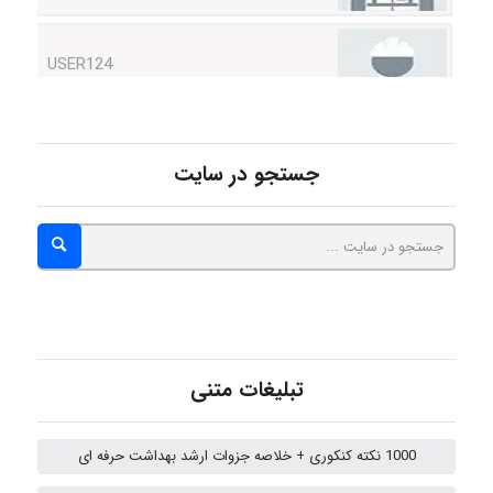
USER124
malekf
جستجو در سایت
abolfazlkoshehe
abolfazlkoshehe
A.balandeh
تبلیغات متنی
1000 نکته کنکوری + خلاصه جزوات ارشد بهداشت حرفه ای
fatima