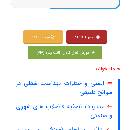
حجم: 989KB
فرمت: PDF
آموزش فعال کردن اکانت ویژه (VIP)
حتما بخوانید:
⇐
ایمنی و خطرات بهداشت شغلی در
سوانح طبیعی
⇐
مدیریت تصفیه فاضلاب های شهری
و صنعتی
⇐
تاثیر مداخله آموزشی بر میزان