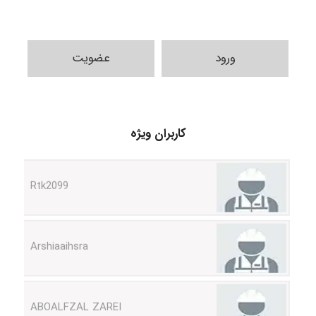
ورود
عضویت
monakh
کاربران ویژه
Rtk2099
Arshiaaihsra
ABOALFZAL ZAREI