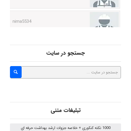
nima5534
arman.m
جستجو در سایت
Hasan haghparast
shbnm72
Minoo1375
تبلیغات متنی
1000 نکته کنکوری + خلاصه جزوات ارشد بهداشت حرفه ای