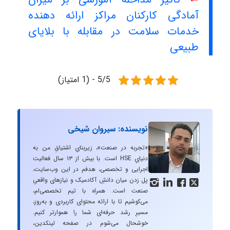
آمادگی کارکنان مراکز ارائه دهنده
خدمات سلامت در مقابله با بلایای
طبیعی
5/5 - (1 امتیاز)
نویسنده: سیروان شیخی
«تجربه در صنعت»، زیربنایِ اشتیاقِ من به
دنیایِ HSE است. با بیش از ۱۳ سال فعالیت
اجرایی و تخصصی، هدفم در این وب‌سایت،
پل زدن میان دانشِ آکادمیک و نیازهای واقعیِ




صنعت است. همراه با تیم تخصصی‌ام،
می‌کوشیم تا با ارائه محتوای کاربردی و به‌روز،
مسیرِ رشد حرفه‌ای شما را هموارتر کنیم.
خوشحال می‌شوم در صفحه لینکدین،