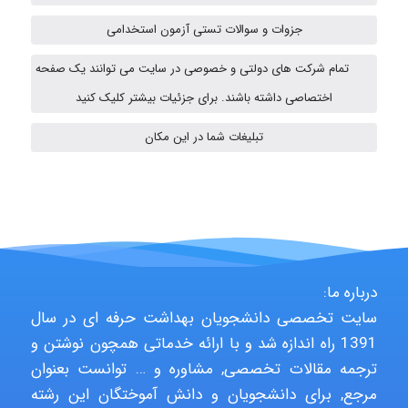
Sara
جزوات و سوالات تستی آزمون استخدامی
تمام شرکت های دولتی و خصوصی در سایت می توانند یک صفحه
monakh
اختصاصی داشته باشند. برای جزئیات بیشتر کلیک کنید
تبلیغات شما در این مکان
Rtk2099
Arshiaaihsra
درباره ما:
سایت تخصصی دانشجویان بهداشت حرفه ای در سال
ABOALFZAL ZAREI
1391 راه اندازه شد و با ارائه خدماتی همچون نوشتن و
ترجمه مقالات تخصصی, مشاوره و … توانست بعنوان
مرجع, برای دانشجویان و دانش آموختگان این رشته
nima5534