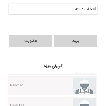
ورود
عضویت
HaddadiMahsa
کاربران ویژه
Niloofar
USER124