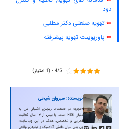
⇐
سامانه های تهویه, تخلیه و کنترل
دود
⇐
تهویه صنعتی دکتر مطلبی
⇐
پاورپوینت تهویه پیشرفته
4/5 - (1 امتیاز)
نویسنده: سیروان شیخی
«تجربه در صنعت»، زیربنایِ اشتیاقِ من به
دنیایِ HSE است. با بیش از ۱۳ سال فعالیت
اجرایی و تخصصی، هدفم در این وب‌سایت،
پل زدن میان دانشِ آکادمیک و نیازهای واقعیِ



