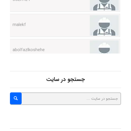
malekf
abolfazlkoshehe
abolfazlkoshehe
جستجو در سایت
A.balandeh
fatima