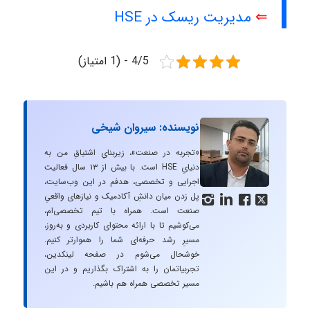
⇐
مدیریت ریسک در HSE
4/5 - (1 امتیاز)
نویسنده: سیروان شیخی
«تجربه در صنعت»، زیربنایِ اشتیاقِ من به
دنیایِ HSE است. با بیش از ۱۳ سال فعالیت
اجرایی و تخصصی، هدفم در این وب‌سایت،
پل زدن میان دانشِ آکادمیک و نیازهای واقعیِ




صنعت است. همراه با تیم تخصصی‌ام،
می‌کوشیم تا با ارائه محتوای کاربردی و به‌روز،
مسیرِ رشد حرفه‌ای شما را هموارتر کنیم.
خوشحال می‌شوم در صفحه لینکدین،
تجربیاتمان را به اشتراک بگذاریم و در این
مسیر تخصصی همراه هم باشیم.