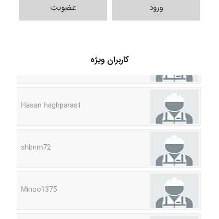
ورود
عضویت
arman.m
کاربران ویژه
Hasan haghparast
shbnm72
Minoo1375
Sara