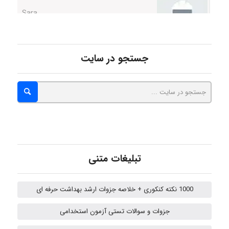
ZAK
جستجو در سایت
vali
fahimeh sheibani
تبلیغات متنی
HaddadiMahsa
1000 نکته کنکوری + خلاصه جزوات ارشد بهداشت حرفه ای
Niloofar
جزوات و سوالات تستی آزمون استخدامی