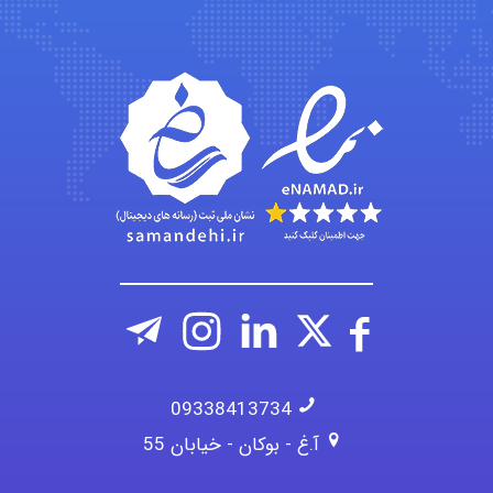
fatima
Jafar Tym
aghajari vahid
09338413734
آ.غ - بوکان - خیابان 55