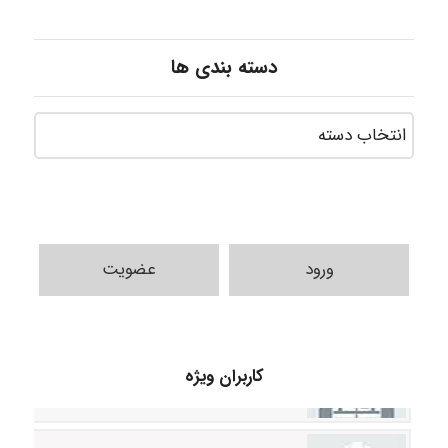
دسته بندی ها
ورود
عضویت
HaddadiMahsa
کاربران ویژه
Niloofar