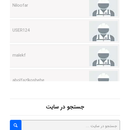
USER124
malekf
abolfazlkoshehe
abolfazlkoshehe
جستجو در سایت
A.balandeh