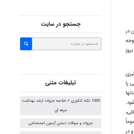
Alirez0990
جستجو در سایت
 در
hosein abdolvand
وجه
روز
Kati
ا با بکارگیری
تبلیغات متنی
 را
emami
نها
1000 نکته کنکوری + خلاصه جزوات ارشد بهداشت
ود.
حرفه ای
لی،
ehtesham
ماً
جزوات و سوالات تستی آزمون استخدامی
 در