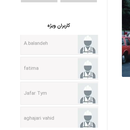
A.balandeh
کاربران ویژه
fatima
Jafar Tym
aghajari vahid
Poubakhtiari