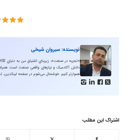
نویسنده: سیروان شیخی
دانشِ آکادمیک و نیازهای واقعیِ صنعت است. همراه با
هموارتر کنیم. خوشحال می‌شوم در صفحه لینکدین، تج




اشتراک این مطلب