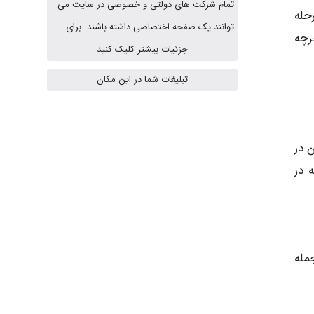
تمام شرکت های دولتی و خصوصی در سایت می
حله
A.balandeh
توانند یک صفحه اختصاصی داشته باشند. برای
رچه
جزئیات بیشتر کلیک کنید
fatima
تبلیغات شما در این مکان
Jafar Tym
 در
 در
aghajari vahid
مله
Poubakhtiari