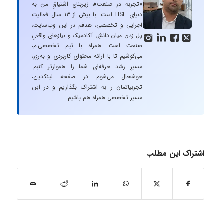
«تجربه در صنعت»، زیربنایِ اشتیاقِ من به
دنیایِ HSE است. با بیش از ۱۳ سال فعالیت
اجرایی و تخصصی، هدفم در این وب‌سایت،
پل زدن میان دانشِ آکادمیک و نیازهای واقعیِ




صنعت است. همراه با تیم تخصصی‌ام،
می‌کوشیم تا با ارائه محتوای کاربردی و به‌روز،
مسیرِ رشد حرفه‌ای شما را هموارتر کنیم.
خوشحال می‌شوم در صفحه لینکدین،
تجربیاتمان را به اشتراک بگذاریم و در این
مسیر تخصصی همراه هم باشیم.
اشتراک این مطلب