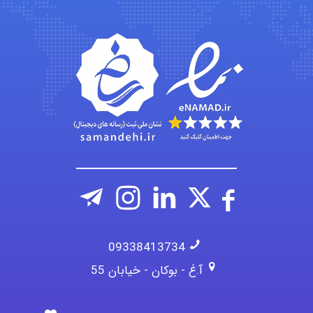
emami
ehtesham
09338413734
آ.غ - بوکان - خیابان 55