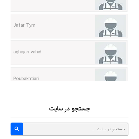
Jafar Tym
aghajari vahid
Poubakhtiari
Alirez0990
جستجو در سایت
hosein abdolvand