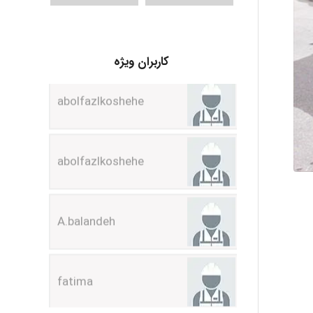
abolfazlkoshehe
کاربران ویژه
abolfazlkoshehe
A.balandeh
fatima
Jafar Tym