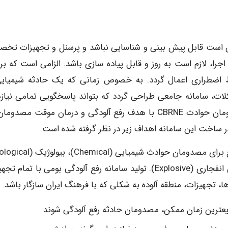
ن است قابل پیش بینی و شناسایی نباشد و پرسنل و تجهیزات تخ
جرا، لازم است به روز و قابل پیاده سازی باشد. الزامی است که برن
ط اضطراری اعمال گردد. به خصوص زمانی که یک حادثه شیمیایی
شکلات، سامانه جامعی طراحی گردد که بتواند پاسخگویی تمامی نیاز
ارائه شده باشد. سامانه رفع آلودگی و اورژانس سیار مصدومان حوادث CBRNE با هدف رفع آلودگی و درمان موقت مص
رادیولوژیک (Radiation)، هسته ای (Nuclear) و تله های انفجاری (Explosive). تولید سامانه رفع آلودگی بومی با تم
ا، تجهیزات، منطقه آلوده به شکلی که با فرهنگ ایران سازگار باشد.
سریعترین زمان ممکن، مصدومان حادثه رفع آلودگی شوند.