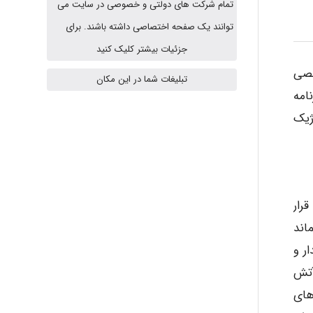
تمام شرکت های دولتی و خصوصی در سایت می
abolfazlkoshehe
توانند یک صفحه اختصاصی داشته باشند. برای
جزئیات بیشتر کلیک کنید
صصی
abolfazlkoshehe
تبلیغات شما در این مکان
امه
ژیک
A.balandeh
fatima
رار
اند
ر و
Jafar Tym
آتش
ه های