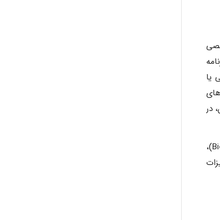
صصی
امه
 یا
های
دومان، در
طراحی و ساخت سامانه رفع آلودگی و اورژانس سیار جامع برای مصدومان حوادث شیمیایی (Chemical)، بیولوژیک (Biological)،
ام تجهیزات