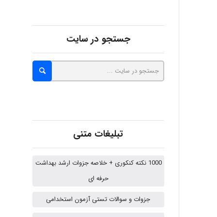
aghajari vahid
جستجو در سایت
Poubakhtiari
Alirez0990
تبلیغات متنی
hosein abdolvand
1000 نکته کنکوری + خلاصه جزوات ارشد بهداشت
حرفه ای
Kati
جزوات و سوالات تستی آزمون استخدامی