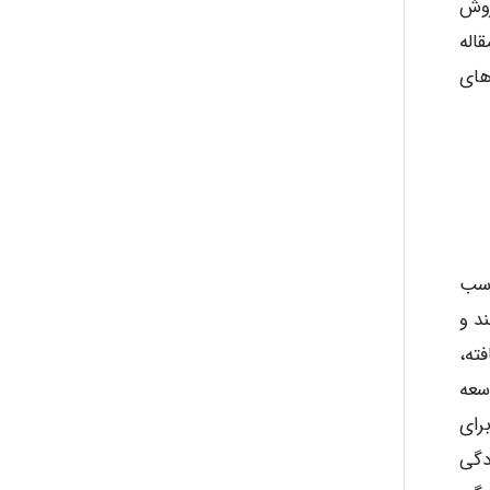
روش
aghajari vahid
اله
های
Poubakhtiari
Alirez0990
اسب
hosein abdolvand
د و
ته،
Kati
سعه
رای
دگی