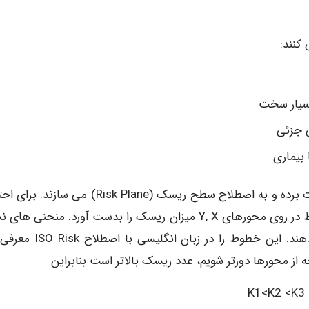
کنند:
معمولا احتمال وقوع و شدت را در روی محورهای مختصات برده و به اصطلاح سطح ریسک (Risk Plane) می 
های متفاوت و شدت های مختلف می توان با تعیین نقاط در روی محورهای Y, X میزان ریسک را بدست آورد. منحنی
داده شده در شکل 1 خطوط ریسک ثابت را نشان می دهند. این خطوط را در زب
از محورها دورتر شویم، عدد ریسک بالاتر است بنابراین
K1<K2 <K3