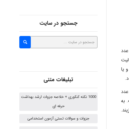
fatima
جستجو در سایت
Jafar Tym
عدد
لیت
و یا
aghajari vahid
تبلیغات متنی
ه عدد
Poubakhtiari
1000 نکته کنکوری + خلاصه جزوات ارشد بهداشت
 به
حرفه ای
ند.
Alirez0990
جزوات و سوالات تستی آزمون استخدامی