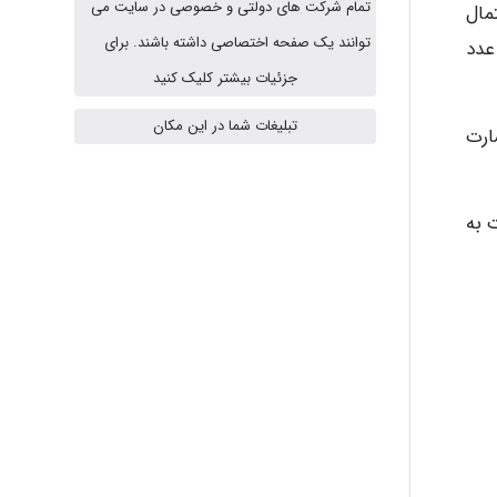
تمام شرکت های دولتی و خصوصی در سایت می
مال
توانند یک صفحه اختصاصی داشته باشند. برای
عدد
USER124
جزئیات بیشتر کلیک کنید
تبلیغات شما در این مکان
ارت
malekf
با بخش متفاوت به
abolfazlkoshehe
abolfazlkoshehe
A.balandeh