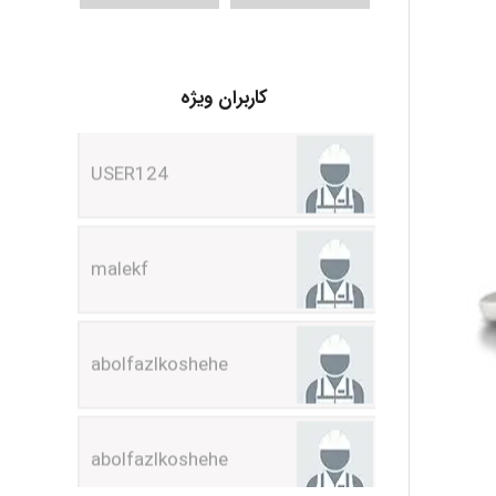
USER124
کاربران ویژه
malekf
abolfazlkoshehe
abolfazlkoshehe
A.balandeh