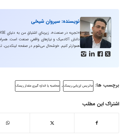
نویسنده: سیروان شیخی
دانشِ آکادمیک و نیازهای واقعیِ صنعت است. همراه با
هموارتر کنیم. خوشحال می‌شوم در صفحه لینکدین، تج




برچسب ها:
,
ماتریس ارزیابی ریسک
محاسبه یا اندازه گیری مقدار ریسک
اشتراک این مطلب