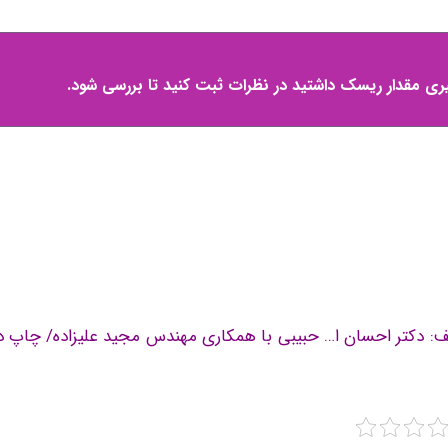
 گیری مقدار ریسک داشتید در نظرات ثبت کنید تا بررسی شود.
ف: دکتر احسان ا… حبیبی با همکاری مهندس مجید علیزاده/ چاپ د