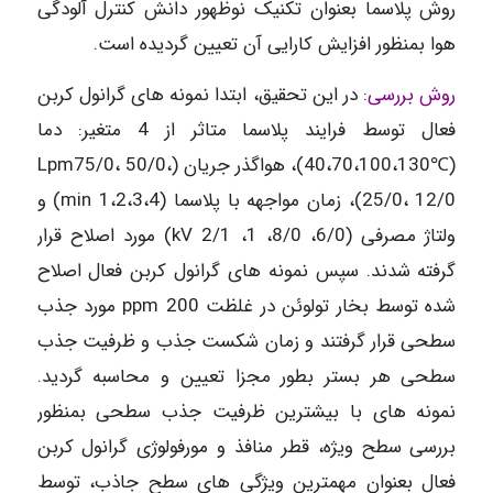
روش پلاسما بعنوان تکنیک نوظهور دانش کنترل آلودگی
هوا بمنظور افزایش کارایی آن تعیین گردیده است.
روش بررسی
: در این تحقیق، ابتدا نمونه های گرانول کربن
فعال توسط فرایند پلاسما متاثر از 4 متغیر: دما
(℃40،70،100،130)، هواگذر جریان (Lpm75/0، 50/0،
25/0، 12/0)، زمان مواجهه با پلاسما (min 1،2،3،4) و
ولتاژ مصرفی (kV 2/1 ،1 ،8/0 ،6/0) مورد اصلاح قرار
گرفته شدند. سپس نمونه های گرانول کربن فعال اصلاح
شده توسط بخار تولوئن در غلظت 200 ppm مورد جذب
سطحی قرار گرفتند و زمان شکست جذب و ظرفیت جذب
سطحی هر بستر بطور مجزا تعیین و محاسبه گردید.
نمونه های با بیشترین ظرفیت جذب سطحی بمنظور
بررسی سطح ویژه، قطر منافذ و مورفولوژی گرانول کربن
فعال بعنوان مهمترین ویژگی های سطح جاذب، توسط