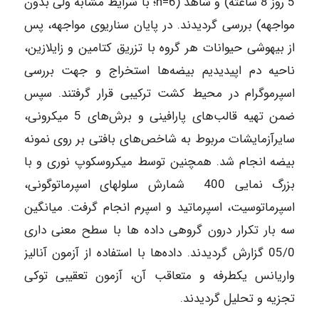
5 روز 8 ساعته) و شاهد (6=n؛ با شرایط مشابه ولی بدون
مواجهه) بررسی گردیدند. در پایان سناریوی مواجهه، پس
از بیهوشی حیوانات هر گروه با تزریق کتامین و زایلازین،
ناحیه دم اپیدیدیم بیضه‌ها استخراج و جهت بررسی
اسپرموگرام در محیط کشت ترکیبی قرار گرفتند. سپس
ضمن تهیه قالب‌های پارافینی و برش‌های 5 میکرونی،
سایرآزمایشات مربوط به شاخص‌های بافتی بر روی نمونه
بیضه انجام شد. همچنین توسط میکروسکوپ نوری و با
بزرگ نمایی 400 شمارش سلولهای اسپرماتوگونی،
اسپرماتوسیت، اسپرماتید و اسپرم انجام گرفت. میانگین
سه بار تکرار درون گروهی داده ها با سطح معنی داری
05/0 گزارش گردیدند. داده‌ها با استفاده از آزمون آنالیز
واریانس یکطرفه و متعاقب آن، آزمون تعقیبی توکی
تجزیه و تحلیل گردیدند.