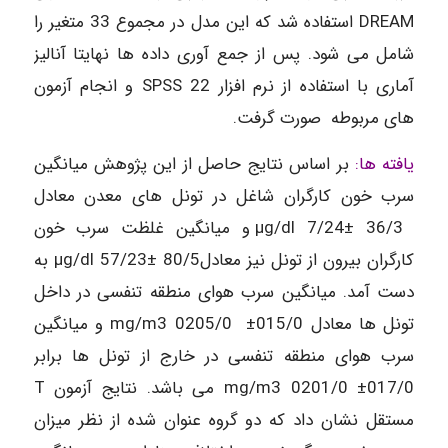
DREAM استفاده شد که این مدل در مجموع 33 متغیر را
شامل می شود. پس از جمع آوری داده ها نهایتا آنالیز
آماری با استفاده از نرم افزار SPSS 22 و انجام آزمون
های مربوطه صورت گرفت.
یافته ها:
بر اساس نتایج حاصل از این پژوهش میانگین
سرب خون کارگران شاغل در تونل های معدن معادل
36/3 ±µg/dl 7/24 و میانگین غلظت سرب خون
کارگران بیرون از تونل نیز معادل80/5 ±µg/dl 57/23 به
دست آمد. میانگین سرب هوای منطقه تنفسی در داخل
تونل ها معادل 015/0± mg/m3 0205/0 و میانگین
سرب هوای منطقه تنفسی در خارج از تونل ها برابر
017/0± mg/m3 0201/0 می باشد. نتایج آزمون T
مستقل نشان داد که دو گروه عنوان شده از نظر میزان