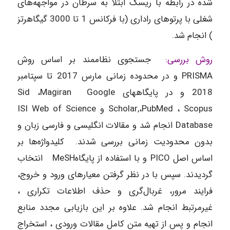
شده در رابطه با ریسک ابتلا به سرطان در مواجهه‌های
شغلی با پرتوهای راداری (با فرکانس 1 تا 3000 گیگاهرتز
) انجام شد.
روش بررسی:
جستجوی نظام­مند بر اساس روش
PRISMA و در محدوده زمانی مارس 2017 تا سپتامبر
2018 و در پایگاههای Sid ،Magiran Google
Scholar,،PubMed ، Scopus و ISI Web of Science
Database انجام شد و مقالات انگلیسی و فارسی زبان و
بدون محدودیت زمانی بررسی شدند. کلیدواژه‌ها بر
اساس اصل PICO و با استفاده از پایگاهMeSH انتخاب
گردیدند. سپس با در نظر گرفتن معیارهای ورود و خروج،
فرایند مرور، غربال‌گری و حذف اطلاعات تکراری ،
غیرمرتبط انجام شد. علاوه بر این بازیابی مجدد منابع
انجام و پس از تهیه متن کامل مقالات ورودی ، استخراج