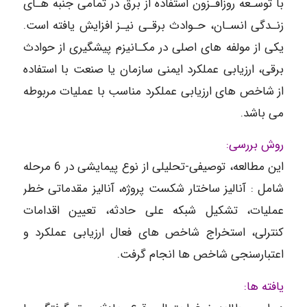
با توسـعه روزافـزون استفاده از برق در تمامی جنبه هـای
زنـدگی انسـان، حـوادث برقـی نیـز افزایش یافته است.
یکی از مولفه های اصلی در مکـانیزم پیشگیری از حوادث
برقی، ارزیابی عملکرد ایمنی سازمان یا صنعت با استفاده
از شاخص های ارزیابی عملکرد مناسب با عملیات مربوطه
می باشد.
روش بررسی:
این مطالعه، توصیفی-تحلیلی از نوع پیمایشی در 6 مرحله
شامل : آنالیز ساختار شکست پروژه، آنالیز مقدماتی خطر
عملیات، تشکیل شبکه علی حادثه، تعیین اقدامات
کنترلی، استخراج شاخص های فعال ارزیابی عملکرد و
اعتبارسنجی شاخص ها انجام گرفت.
یافته ها: