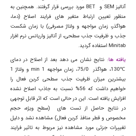
آنالیز SEM و BET مورد بررسی قرار گرفتند. همچنین به
منظور تعیین ارتباط متغیر های فرایند اصلاح (دما،
هواگذر، زمان مواجهه و ولتاژ مصرفی) با زمان شکست
جذب و ظرفیت جذب سطحی، از آنالیز واریانس نرم افزار
Minitab استفاده گردید.
یافته ها
: نتایج نشان می دهد بعد از اصلاح در دمای
℃130، هواگذر 75/0، زمان مواجهه min 1 و ولتاژ 1
بیشترین میزان ظرفیت جذب سطحی کربن فعال را
خواهیم داشت که 56% نسبت به جاذب اصلاح نشده
افزایش یافته است. این در حالی است که اثر قابل توجهی
در نتایج حاصل از تست های (سطح ویژه، حجم
مخصوص و قطر منافذ کربن فعال) مشاهده نشد و دلیل
تغییرات جزئی مورد مشاهده نیز مربوط به تاثیر فرایند