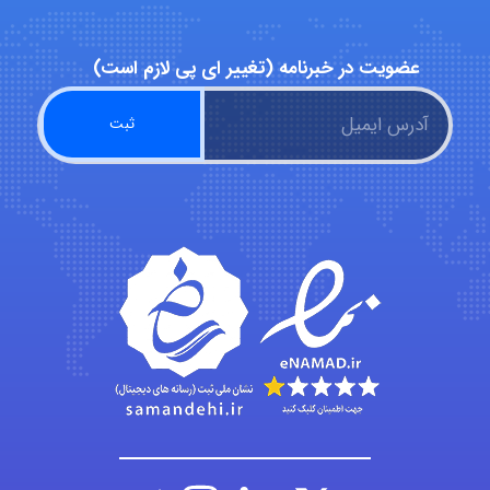
abolfazlkoshehe
عضویت در خبرنامه (تغییر ای پی لازم است)
abolfazlkoshehe
A.balandeh
fatima