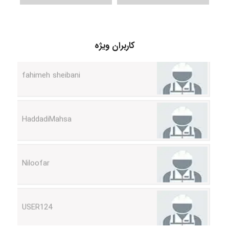
fahimeh sheibani
کاربران ویژه
HaddadiMahsa
Niloofar
USER124
malekf