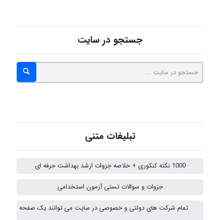
abolfazlkoshehe
جستجو در سایت
abolfazlkoshehe
A.balandeh
تبلیغات متنی
fatima
1000 نکته کنکوری + خلاصه جزوات ارشد بهداشت حرفه ای
جزوات و سوالات تستی آزمون استخدامی
vali
تمام شرکت های دولتی و خصوصی در سایت می توانند یک صفحه