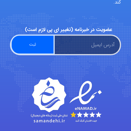
کند.
ZAK
عضویت در خبرنامه (تغییر ای پی لازم است)
vali
fahimeh sheibani
HaddadiMahsa
Niloofar