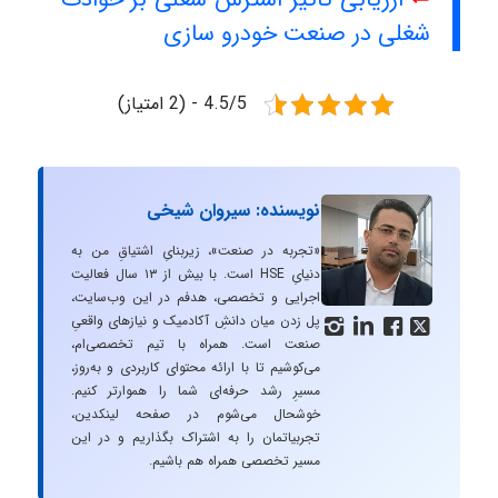
شغلی در صنعت خودرو سازی
4.5/5 - (2 امتیاز)
نویسنده: سیروان شیخی
«تجربه در صنعت»، زیربنایِ اشتیاقِ من به
دنیایِ HSE است. با بیش از ۱۳ سال فعالیت
اجرایی و تخصصی، هدفم در این وب‌سایت،
پل زدن میان دانشِ آکادمیک و نیازهای واقعیِ




صنعت است. همراه با تیم تخصصی‌ام،
می‌کوشیم تا با ارائه محتوای کاربردی و به‌روز،
مسیرِ رشد حرفه‌ای شما را هموارتر کنیم.
خوشحال می‌شوم در صفحه لینکدین،
تجربیاتمان را به اشتراک بگذاریم و در این
مسیر تخصصی همراه هم باشیم.