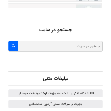
Sara
ZAK
جستجو در سایت
vali
fahimeh sheibani
تبلیغات متنی
HaddadiMahsa
1000 نکته کنکوری + خلاصه جزوات ارشد بهداشت حرفه ای
جزوات و سوالات تستی آزمون استخدامی