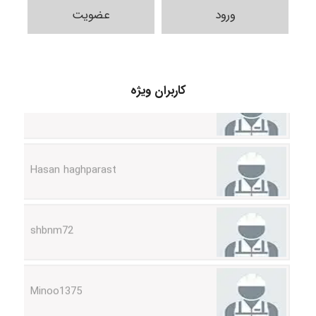
ورود
عضویت
arman.m
کاربران ویژه
Hasan haghparast
shbnm72
Minoo1375