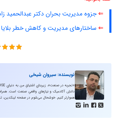
⇐
جزوه مدیریت بحران دکتر عبدالحمید زاد
⇐
ساختارهای مدیریت و کاهش خطر بلایا د
نویسنده: سیروان شیخی
دانشِ آکادمیک و نیازهای واقعیِ صنعت است. همراه با
هموارتر کنیم. خوشحال می‌شوم در صفحه لینکدین، تج



