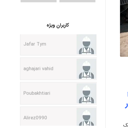
Jafar Tym
کاربران ویژه
aghajari vahid
Poubakhtiari
Alirez0990
hosein abdolvand
مک