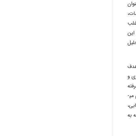
وان
Kati
ات،
غلب
این
emami
لیل
ehtesham
هدف
ی و
Iman Hosseini
فته
می شود. همچنین در مورد مراکز توزیع که فعالیت انبار کردن دارویی و توزیع کالاهای بهداشتی و یا تجهیزات پزشکی را انجام می­
ابی،
Chehri
 به