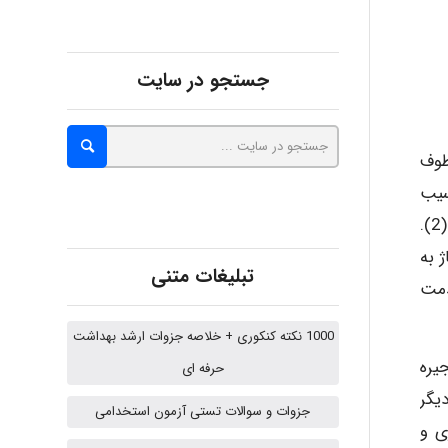
Kati
جستجو در سایت
emami
طوف
آسیب
دیدگان در زمان بلایا، همواره موضوعی چالش برانگیز بوده است، چراکه نقش بسزایی در کاهش خسارتهای جانی و مالی دارد (2).
ehtesham
 به
تبلیغات متنی
دمت
Iman Hosseini
1000 نکته کنکوری + خلاصه جزوات ارشد بهداشت
ره‌
حرفه ای
دیگر
Chehri
جزوات و سوالات تستی آزمون استخدامی
ی و