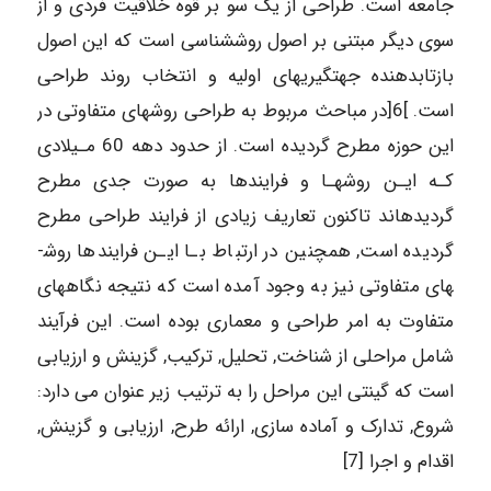
جامعه است. طراحی از یک سو بر قوه خلاقیت فردی و از
سوی دیگر مبتنی بر اصول روش­شناسی است که این اصول
بازتاب­دهنده جهت­گیری­های اولیه و انتخاب روند طراحی
است. ]6[در مباحث مربوط به طراحی روش­های متفاوتی در
این حوزه مطرح گردیده است. از حدود دهه 60 مـیلادی
کـه ایـن روش­هـا و فرایندها به صورت جدی مطرح
گردیده­اند تاکنون تعاریف زیادی از فرایند طراحی مطرح
گردیده است, همچنین در ارتباط بـا ایـن فرایندها روش­
های متفاوتی نیز به وجود آمده است که نتیجه نگاه­های
متفاوت به امر طراحی و معماری بوده است. این فرآیند
شامل مراحلی از شناخت, تحلیل, ترکیب, گزینش و ارزیابی
است که گینتی این مراحل را به ترتیب زیر عنوان می دارد:
شروع, تدارک و آماده سازی, ارائه طرح, ارزیابی و گزینش,
اقدام و اجرا [7]