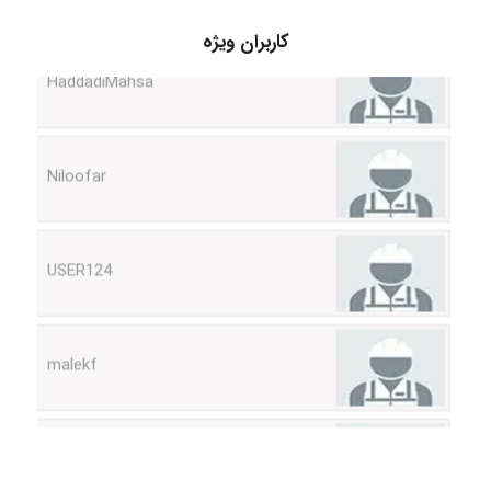
HaddadiMahsa
کاربران ویژه
Niloofar
USER124
malekf
abolfazlkoshehe
abolfazlkoshehe