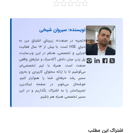
نویسنده: سیروان شیخی
«تجربه در صنعت»، زیربنایِ اشتیاقِ من به
دنیایِ HSE است. با بیش از ۱۳ سال فعالیت
اجرایی و تخصصی، هدفم در این وب‌سایت،
پل زدن میان دانشِ آکادمیک و نیازهای واقعیِ




صنعت است. همراه با تیم تخصصی‌ام،
می‌کوشیم تا با ارائه محتوای کاربردی و به‌روز،
مسیرِ رشد حرفه‌ای شما را هموارتر کنیم.
خوشحال می‌شوم در صفحه لینکدین،
تجربیاتمان را به اشتراک بگذاریم و در این
مسیر تخصصی همراه هم باشیم.
اشتراک این مطلب