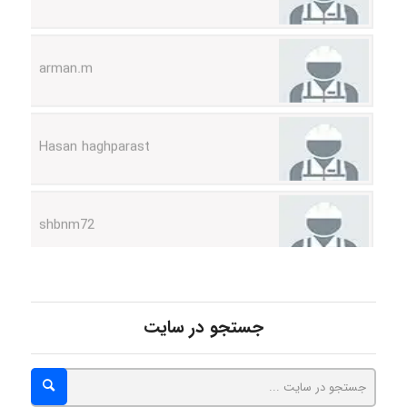
arman.m
Hasan haghparast
shbnm72
Minoo1375
جستجو در سایت
Sara
ZAK