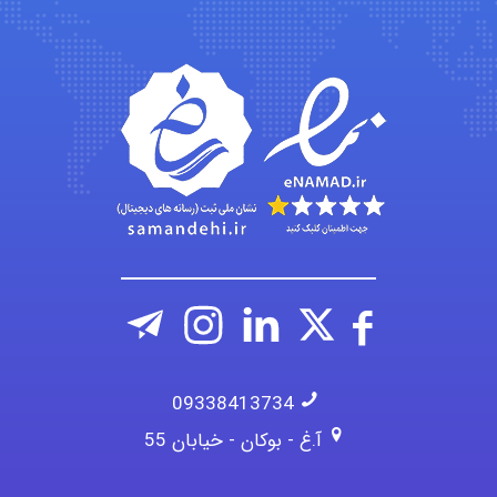
vali
fahimeh sheibani
09338413734
آ.غ - بوکان - خیابان 55