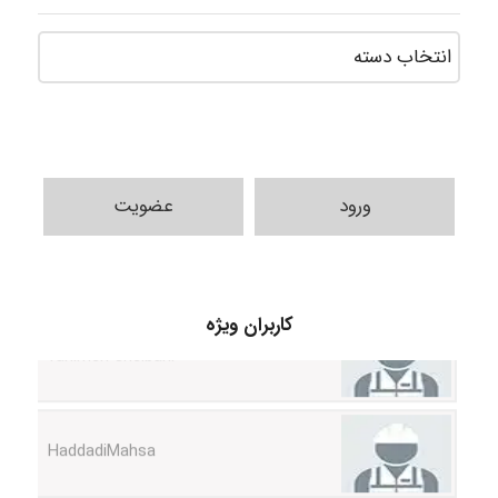
ورود
عضویت
fahimeh sheibani
کاربران ویژه
HaddadiMahsa
Niloofar