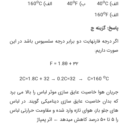
o
o
o
الف) 40
C ب) 40
F الف) 160
C
o
الف) 160
F
پاسخ: گزینه ج
اگر درجه فارنهایت دو برابر درجه سلسیوس باشد در این
صورت داریم:
F = 1.8θ + ۳۲
o
2C=1.8C + 32 → 0.2C=32 → C=160
C
جریان هوا خاصیت عایق سازی موثر لباس را بالا می برد
که بدان خاصیت عایق سازی دینامیکی گویند. در لباس
های جلو باز، هوای تازه وارد شده و مقاومت حرارتی لباس
را ۵ تا ۵۰ درصد کاهش میدهد ← اثر پمپاژ