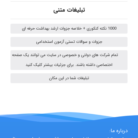
تبلیغات متنی
fatima
1000 نکته کنکوری + خلاصه جزوات ارشد بهداشت حرفه ای
جزوات و سوالات تستی آزمون استخدامی
Jafar Tym
تمام شرکت های دولتی و خصوصی در سایت می توانند یک صفحه
اختصاصی داشته باشند. برای جزئیات بیشتر کلیک کنید
fahimeh sheibani
تبلیغات شما در این مکان
HaddadiMahsa
Niloofar
درباره ما: