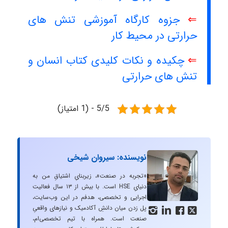
⇐
جزوه کارگاه آموزشی تنش های
حرارتی در محیط کار
⇐
چکیده و نکات کلیدی کتاب انسان و
تنش های حرارتی
5/5 - (1 امتیاز)
نویسنده: سیروان شیخی
«تجربه در صنعت»، زیربنایِ اشتیاقِ من به
دنیایِ HSE است. با بیش از ۱۳ سال فعالیت
اجرایی و تخصصی، هدفم در این وب‌سایت،
پل زدن میان دانشِ آکادمیک و نیازهای واقعیِ




صنعت است. همراه با تیم تخصصی‌ام،