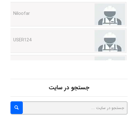
USER124
malekf
abolfazlkoshehe
جستجو در سایت
abolfazlkoshehe
A.balandeh