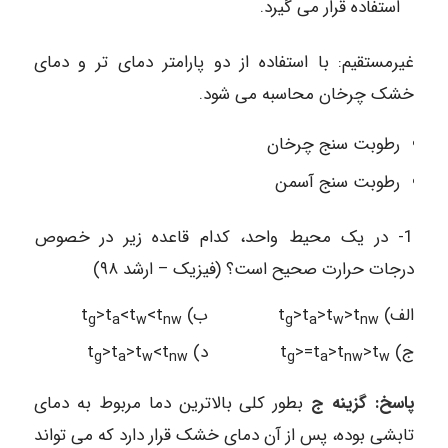
استفاده قرار می گیرد.
غیرمستقیم: با استفاده از دو پارامتر دمای تر و دمای
خشک چرخان محاسبه می شود.
رطوبت سنج چرخان
رطوبت سنج آسمن
1- در یک محیط واحد، کدام قاعده زیر در خصوص
درجات حرارت صحیح است؟ (فیزیک – ارشد ۹۸)
الف) t
>t
>t
>t
ب) t
<t
<t
>t
g
a
w
nw
g
a
w
nw
ج) t
>t
>t
>=t
د) t
<t
>t
>t
g
a
w
nw
g
a
nw
w
پاسخ: گزینه ج
بطور کلی بالاترین دما مربوط به دمای
تابشی بوده، پس از آن دمای خشک قرار دارد که می تواند