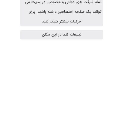
تمام شرکت های دولتی و خصوصی در سایت می
fahimeh sheibani
توانند یک صفحه اختصاصی داشته باشند. برای
جزئیات بیشتر کلیک کنید
HaddadiMahsa
تبلیغات شما در این مکان
Niloofar
USER124
malekf
abolfazlkoshehe