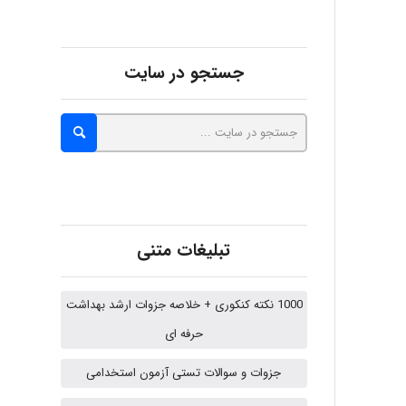
abolfazlkoshehe
جستجو در سایت
abolfazlkoshehe
A.balandeh
تبلیغات متنی
fatima
1000 نکته کنکوری + خلاصه جزوات ارشد بهداشت
حرفه ای
Jafar Tym
جزوات و سوالات تستی آزمون استخدامی