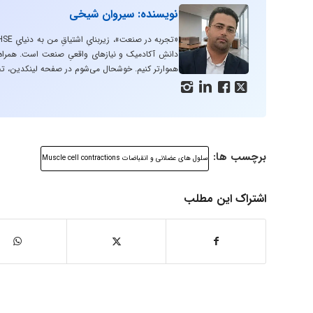
نویسنده: سیروان شیخی
دانشِ آکادمیک و نیازهای واقعیِ صنعت است. همراه با
هموارتر کنیم. خوشحال می‌شوم در صفحه لینکدین، تج




برچسب ها:
سلول های عضلانی و انقباضات Muscle cell contractions
اشتراک این مطلب