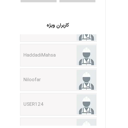
fahimeh sheibani
کاربران ویژه
HaddadiMahsa
Niloofar
USER124
malekf