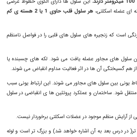
این سلول ها دارای الگوی خطوط عرضی
ه ای عضله اسکلتی،
هر سلول قلب حاوی 1 یا 2 هسته ی کم
گی است که زنجیره های سلول های قلبی را در فواصل نامنظم
ین سلول های مجاور عضله یافت می شود. لکه های چسبنده یا
از هم گسیختگی آن ها در اثر فعالیت مداوم انقباض می شوند.
باط یونی بین سلول های مجاور می شوند. این ارتباط یونی سبب
نتقل شود. ساختمان و عملکرد پروتئین ها ی انقباضی در سلول
ی از آرایش منظم موجود در عضلات اسکلتی برخوردار نیست.
مقایسه با عضله اسکلتی دارای لوله های T فراوان تر( در درس بعد به آن اشاره خواهد شد) و بزرگ تر است و لوله