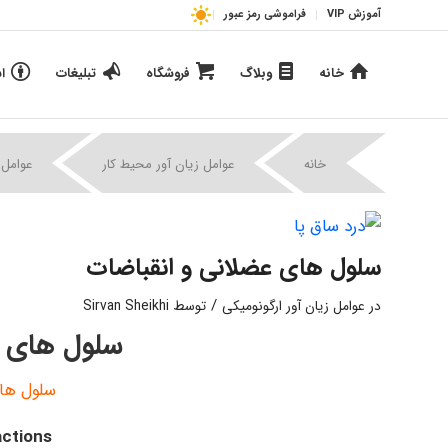
آموزش VIP
فراموشی رمز عبور
خانه
وبلاگ
فروشگاه
تبلیغات
ا
خانه
عوامل زیان آور محیط کار
عوامل 
سلول های عضلانی و انقباضات
/
در
عوامل زیان آور ارگونومیکی
توسط
Sirvan Sheikhi
سلول های ع
سلول های
actions