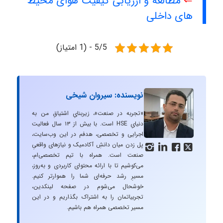
⇐
مطالعه و ارزیابی کیفیت هوای محیط
های داخلی
5/5 - (1 امتیاز)
نویسنده: سیروان شیخی
«تجربه در صنعت»، زیربنایِ اشتیاقِ من به
دنیایِ HSE است. با بیش از ۱۳ سال فعالیت
اجرایی و تخصصی، هدفم در این وب‌سایت،
پل زدن میان دانشِ آکادمیک و نیازهای واقعیِ




صنعت است. همراه با تیم تخصصی‌ام،
می‌کوشیم تا با ارائه محتوای کاربردی و به‌روز،
مسیرِ رشد حرفه‌ای شما را هموارتر کنیم.
خوشحال می‌شوم در صفحه لینکدین،
تجربیاتمان را به اشتراک بگذاریم و در این
مسیر تخصصی همراه هم باشیم.