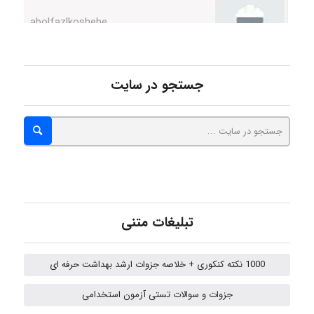
abolfazlkoshehe
جستجو در سایت
A.balandeh
fatima
تبلیغات متنی
Jafar Tym
1000 نکته کنکوری + خلاصه جزوات ارشد بهداشت حرفه ای
aghajari vahid
جزوات و سوالات تستی آزمون استخدامی