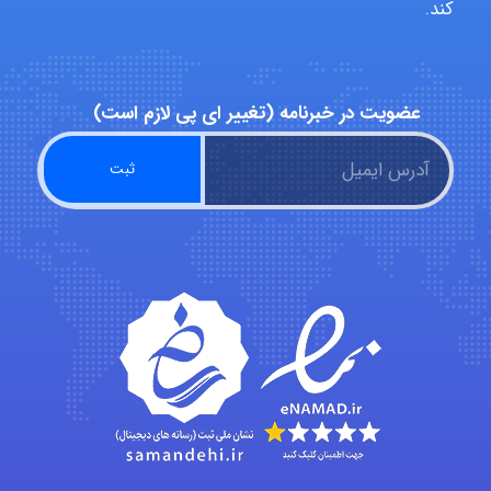
کند.
abolfazlkoshehe
عضویت در خبرنامه (تغییر ای پی لازم است)
A.balandeh
fatima
Jafar Tym
aghajari vahid