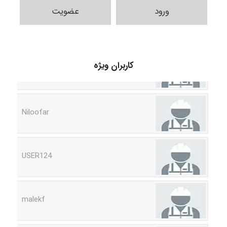
ورود
عضویت
HaddadiMahsa
کاربران ویژه
Niloofar
USER124
malekf
abolfazlkoshehe