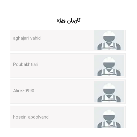
کاربران ویژه
aghajari vahid
Poubakhtiari
Alirez0990
hosein abdolvand
Kati