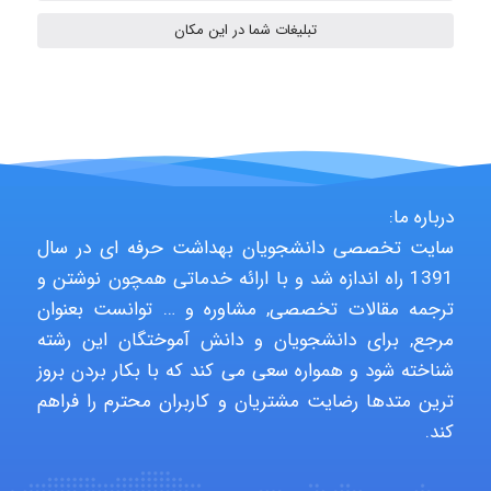
تبلیغات شما در این مکان
aghajari vahid
Poubakhtiari
درباره ما:
Alirez0990
سایت تخصصی دانشجویان بهداشت حرفه ای در سال
1391 راه اندازه شد و با ارائه خدماتی همچون نوشتن و
ترجمه مقالات تخصصی, مشاوره و … توانست بعنوان
hosein abdolvand
مرجع, برای دانشجویان و دانش آموختگان این رشته
شناخته شود و همواره سعی می کند که با بکار بردن بروز
ترین متدها رضایت مشتریان و کاربران محترم را فراهم
Kati
کند.