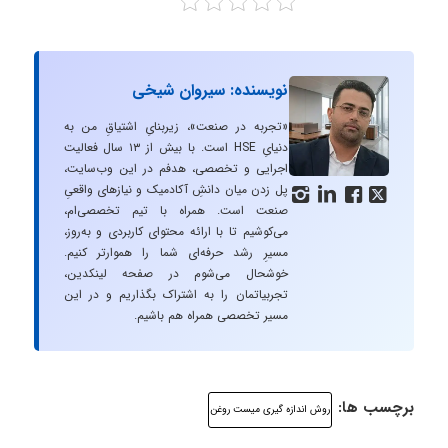
نویسنده: سیروان شیخی
«تجربه در صنعت»، زیربنایِ اشتیاقِ من به
دنیایِ HSE است. با بیش از ۱۳ سال فعالیت
اجرایی و تخصصی، هدفم در این وب‌سایت،
پل زدن میان دانشِ آکادمیک و نیازهای واقعیِ




صنعت است. همراه با تیم تخصصی‌ام،
می‌کوشیم تا با ارائه محتوای کاربردی و به‌روز،
مسیرِ رشد حرفه‌ای شما را هموارتر کنیم.
خوشحال می‌شوم در صفحه لینکدین،
تجربیاتمان را به اشتراک بگذاریم و در این
مسیر تخصصی همراه هم باشیم.
برچسب ها:
روش اندازه گیری میست روغن