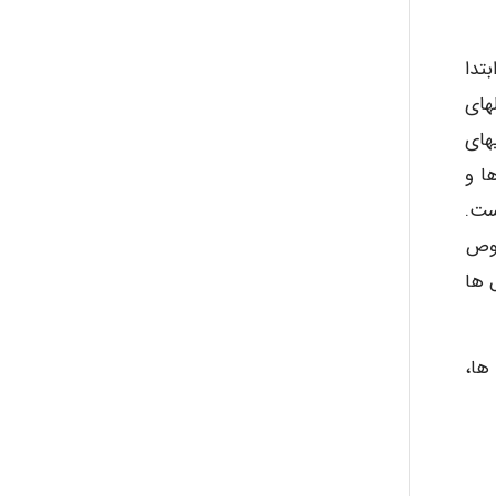
تدا
های
های
ا و
ست.
ردی درخصوص
 ها
: نقاشی با رنگ، Solvents: حلال ها،