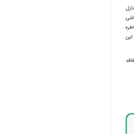
ازل
اشی
طره
این
ﺎﻗﺪ