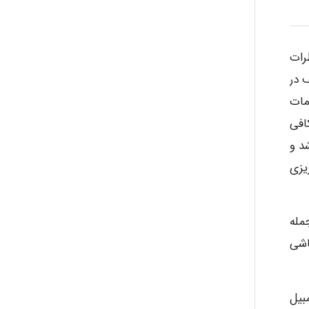
malekf
رات
abolfazlkoshehe
 در
مات
افی
abolfazlkoshehe
د و
یزی
A.balandeh
مله
اشی
fatima
بیل