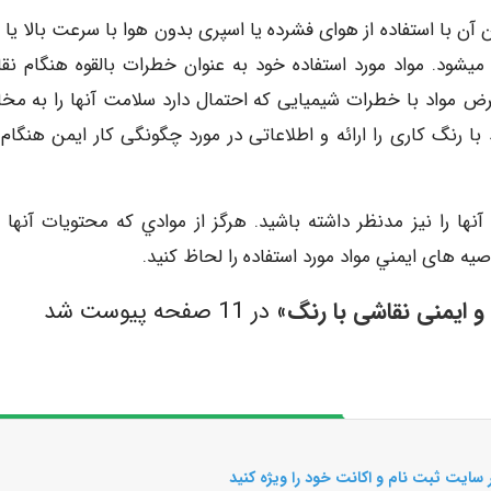
 با استفاده از هوای فشرده یا اسپری بدون هوا با سرعت بالا یا ن
یشود. مواد مورد استفاده خود به عنوان خطرات بالقوه هنگام نق
 مواد با خطرات شیمیایی که احتمال دارد سلامت آنها را به مخا
 با رنگ کاری را ارائه و اطلاعاتی در مورد چگونگی کار ایمن هنگام 
ﺁﻧﻬﺎ ﺭﺍ ﻧﻴﺰ ﻣﺪﻧﻈﺮ ﺩﺍﺷﺘﻪ ﺑﺎﺷﻴﺪ. ﻫﺮﮔﺰ ﺍﺯ ﻣﻮﺍﺩﻱ ﻛﻪ ﻣﺤﺘﻮﻳﺎﺕ ﺁﻧﻬﺎ ﻓ
 های ﺍﻳﻤﻨﻲ ﻣﻮﺍﺩ ﻣﻮﺭﺩ ﺍﺳﺘﻔﺎﺩﻩ ﺭﺍ ﻟﺤﺎﻅ ﻛﻨﻴﺪ.
 ایمنی نقاشی با رنگ
» در 11 صفحه پیوست شد
 سایت ثبت نام و اکانت خود را ویژه کنید