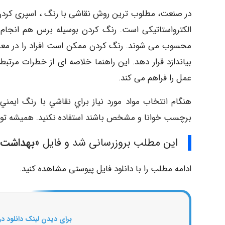
در صنعت، مطلوب ترین روش نقاشی با رنگ ، اسپری کردن آن
الکترواستاتیکی است. رنگ کردن بوسیله برس هم انجام م
محسوب می شوند. رنگ کردن ممکن است افراد را در معرض
بیاندازد قرار دهد. این راهنما خلاصه ای از خطرات مرتبط
عمل را فراهم می کند.
ﻫﻨﮕﺎﻡ ﺍﻧﺘﺨﺎﺏ ﻣﻮﺍﺩ ﻣﻮﺭﺩ ﻧﻴﺎﺯ ﺑﺮﺍﻱ ﻧﻘﺎﺷﻲ ﺑﺎ ﺭﻧﮓ ﺍﻳﻤﻨﻲ 
ﺑﺮﭼﺴﺐ ﺧﻮﺍﻧﺎ ﻭ ﻣﺸﺨﺺ ﺑﺎﺷﻨﺪ ﺍﺳﺘﻔﺎﺩﻩ ﻧﻜﻨﻴﺪ. ﻫﻤﻴﺸﻪ ﺗﻮصیه
این مطلب بروزرسانی شد و فایل «
بهداشت و
ادامه مطلب را با دانلود فایل پیوستی مشاهده کنید.
برای دیدن لینک دانلود در