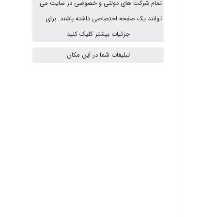
تمام شرکت های دولتی و خصوصی در سایت می
vali
توانند یک صفحه اختصاصی داشته باشند. برای
جزئیات بیشتر کلیک کنید
fahimeh sheibani
تبلیغات شما در این مکان
HaddadiMahsa
Niloofar
USER124