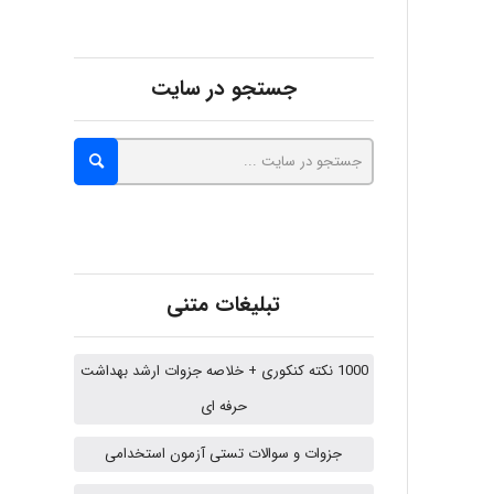
malekf
جستجو در سایت
abolfazlkoshehe
abolfazlkoshehe
تبلیغات متنی
A.balandeh
1000 نکته کنکوری + خلاصه جزوات ارشد بهداشت
حرفه ای
fatima
جزوات و سوالات تستی آزمون استخدامی