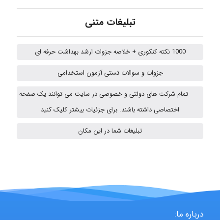
تبلیغات متنی
fahimeh sheibani
1000 نکته کنکوری + خلاصه جزوات ارشد بهداشت حرفه ای
HaddadiMahsa
جزوات و سوالات تستی آزمون استخدامی
تمام شرکت های دولتی و خصوصی در سایت می توانند یک صفحه
اختصاصی داشته باشند. برای جزئیات بیشتر کلیک کنید
nima5534
تبلیغات شما در این مکان
arman.m
Hasan haghparast
درباره ما: