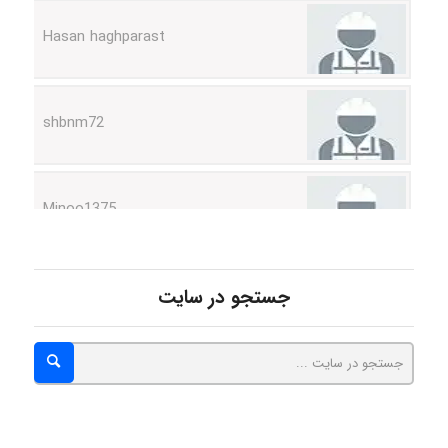
shbnm72
Minoo1375
Sara
جستجو در سایت
ZAK
vali