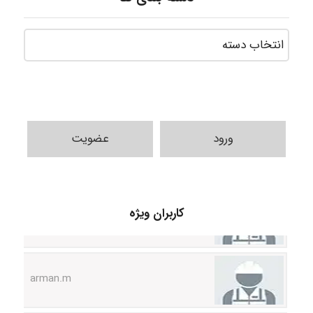
ورود
عضویت
nima5534
کاربران ویژه
arman.m
Hasan haghparast