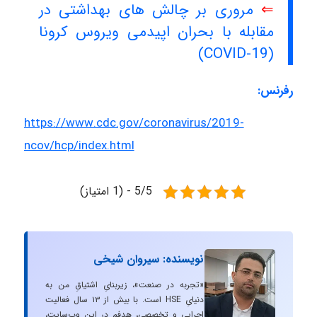
⇐
مروری بر چالش های بهداشتی در
مقابله با بحران اپیدمی ویروس کرونا
(COVID-19)
رفرنس:
https://www.cdc.gov/coronavirus/2019-
ncov/hcp/index.html
5/5 - (1 امتیاز)
نویسنده: سیروان شیخی
«تجربه در صنعت»، زیربنایِ اشتیاقِ من به
دنیایِ HSE است. با بیش از ۱۳ سال فعالیت
اجرایی و تخصصی، هدفم در این وب‌سایت،