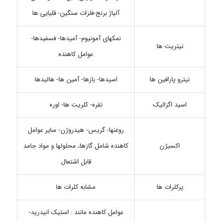
آلیاژ برنج-فلزات سنگین- قلیایی ها
نمکهای آمونیوم- آمیدها- فسفیدها-
نیتریت ها
عوامل کاهنده
نیترو پارافین ها
اسیدها- بازها- آمین ها- هالیدها
اسید اگزالیک
نقره- کلریت ها- اوره
روغنها- گریس- هیدروژن- سایر عوامل
اکسیژن
کاهنده شامل گازها، محلولها و مواد جامد
قابل اشتعال
پرکلرات ها
مشابه کلرات ها
عوامل کاهنده مانند : استیک انیدرید-