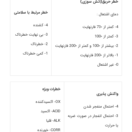
خطر حریق(آتش سوزی)
خطر مرتبط با سلامتی
دمای اشتعال :
4- کشنده
4- کمتر از ◦73 فارنهایت
3- بی نهایت خطرناک
3- کمتر از ◦100
2- خطرناک
2- بیشتر از ◦100 و کمتر از ◦200 فارنهایت
1- کمی خطرناک
1- بالاتر از ◦200 فارنهایت
0- غیر اشتعال
خطرات ویژه
واکنش پذیری
OX- اکسیدکننده
4- احتمال منفجر شدن
ACID- اکسید
3- احتمال انفجار در صورت ضربه
ALK- قلیا
یا حرارت
CORR- خورنده