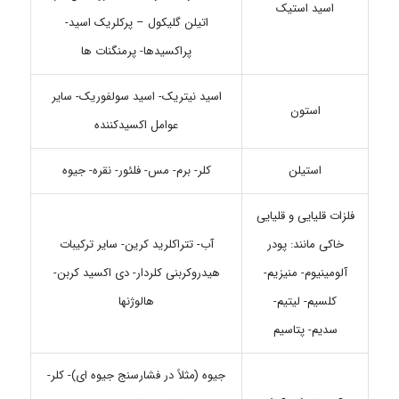
اسید استیک
اتیلن گلیکول – پرکلریک اسید-
پراکسیدها- پرمنگنات ها
اسید نیتریک- اسید سولفوریک- سایر
استون
عوامل اکسیدکننده
استیلن
کلر- برم- مس- فلئور- نقره- جیوه
فلزات قلیایی و قلیایی
خاکی مانند: پودر
آب- تتراکلرید کرین- سایر ترکیبات
آلومینیوم- منیزیم-
هیدروکربنی کلردار- دی اکسید کربن-
کلسیم- لیتیم-
هالوژنها
سدیم- پتاسیم
جیوه (مثلاً در فشارسنج جیوه ای)- کلر-