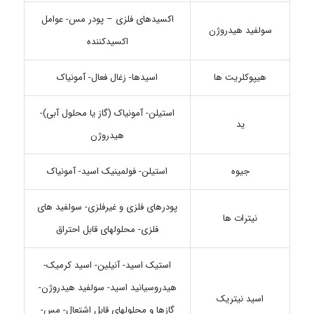
اکسیدهای فلزی – پودر مس- عوامل
سولفید هیدروژن
اکسیدکننده
هیپوکلریت ها
اسیدها- زغال فعال- آمونیاک
استیلن- آمونیاک (گاز یا محلول آبی)-
ید
هیدروژن
جیوه
استیلن- فولمینیک اسید- آمونیاک
پودرهای فلزی و غیرفلزی- سولفید های
نیترات ها
فلزی- محلولهای قابل احتراق
استیک اسید- آنیلین- اسید کرمیک-
هیدروسیانید اسید- سولفید هیدروژن-
اسید نیتریک
گازها و محلولهای قابل اشتعال- مس-