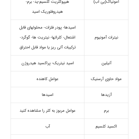
آمونیاک(بی آب)
هیپوکلریت کلسیم-ید- برم-
هیدروفلوریک اسید
اسیدها- پودر فلزات- محلولهای قابل
نیترات آمونیوم
اشتعال- کلراتها- نیتریت ها- گوگرد-
ترکیبات آلی ریز یا مواد قابل احتراق
آنیلین
اسید نیتریک- پراکسید هیدروژن
مواد حاوی آرسنیک
عوامل کاهنده
آزیدها
اسیدها
برم
عوامل مربوز به کلر را مشاهده کنید
اکسید کلسیم
آب