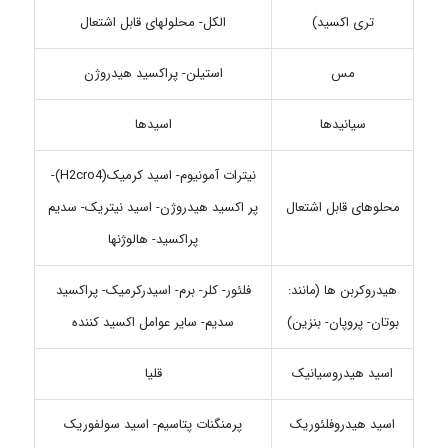
تری اکسید)
الکل- محلولهای قابل اشتعال
مس
استیلن- پراکسید هیدروژن
سیانیدها
اسیدها
نیترات آمونیوم- اسید کرمیک(H2cro4)-
محلوهای قابل اشتعال
پر اکسید هیدروژن- اسید نیتریک- سدیم
پراکسید- هالوژنها
هیدروکربن ها (مانند:
فلئور- کلر- برم- اسیدرکرمیک- پراکسید
بوتان- پروپان- بنزین)
سدیم- سایر عوامل اکسید کننده
اسید هیدروسیانیک
قلیا
اسید هیدروفلئوریک
پرمنگنات پتاسیم- اسید سولفوریک