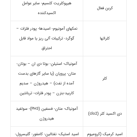
هیپوکلریت کلسیم- سایر عوامل
کربن فعال
اکسیدکننده
نمکهای آمونیوم- اسیدها- پودر فلزات –
کلراتها
گوگرد- ترکیبات آلی ریز یا مواد قابل
احتراق
آمونیاک- استیلن- بوتا دی ان – بوتان-
متان- پروپان (یا سایر گازهای بدست
کلر
آمده از نفت) – هیدروژن – سدیم
کاربید-بنزن – پودر فلزات- تربانتین
آمونیاک- متان- فسفین (PH3)- سولفید
دی اکسید کلر (clo2)
هیدروژن
اسید کرمیک (کرومیوم
اسید استیک- نفتالین- کامفور- گلیسرول-