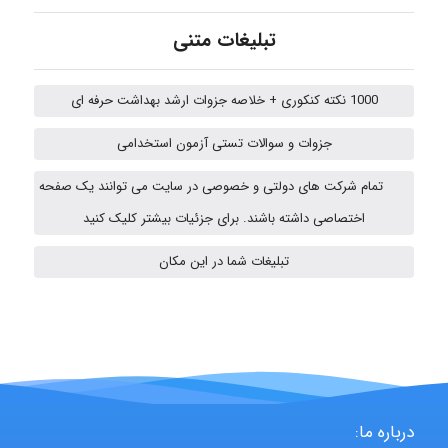
A.balandeh
تبلیغات متنی
1000 نکته کنکوری + خلاصه جزوات ارشد بهداشت حرفه ای
fatima
جزوات و سوالات تستی آزمون استخدامی
تمام شرکت های دولتی و خصوصی در سایت می توانند یک صفحه
vali
اختصاصی داشته باشند. برای جزئیات بیشتر کلیک کنید
تبلیغات شما در این مکان
fahimeh sheibani
HaddadiMahsa
درباره ما: