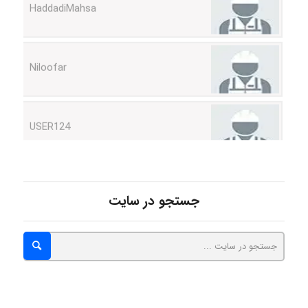
Niloofar
USER124
malekf
جستجو در سایت
abolfazlkoshehe
abolfazlkoshehe