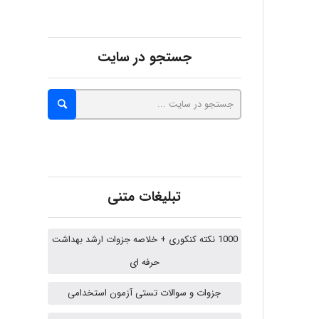
malekf
جستجو در سایت
abolfazlkoshehe
abolfazlkoshehe
تبلیغات متنی
A.balandeh
1000 نکته کنکوری + خلاصه جزوات ارشد بهداشت
حرفه ای
جزوات و سوالات تستی آزمون استخدامی
fatima