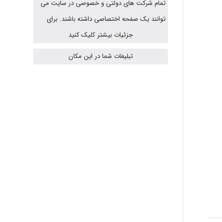
تمام شرکت های دولتی و خصوصی در سایت می
توانند یک صفحه اختصاصی داشته باشند. برای
vali
جزئیات بیشتر کلیک کنید
تبلیغات شما در این مکان
fahimeh sheibani
HaddadiMahsa
Niloofar
USER124