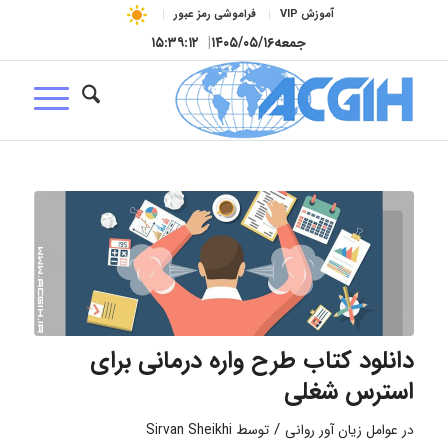
آموزش VIP
فراموشی رمز عبور
جمعه
۱۴۰۵/۰۵/۱۶
|
۱۵:۳۹:۱۳
دانلود کتاب طرح واره درمانی برای
استرس شغلی
/
در
عوامل زیان آور روانی
توسط
Sirvan Sheikhi