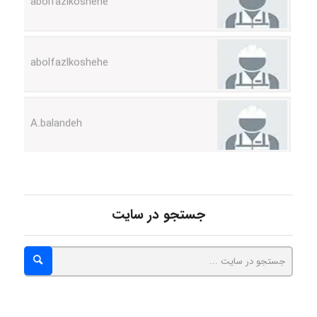
abolfazlkoshehe
A.balandeh
fatima
Jafar Tym
جستجو در سایت
aghajari vahid