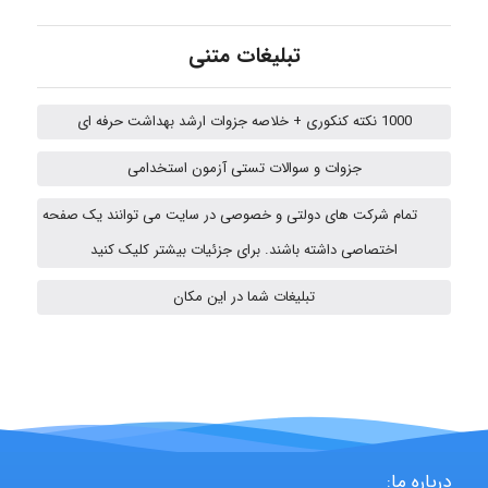
Poubakhtiari
تبلیغات متنی
Alirez0990
1000 نکته کنکوری + خلاصه جزوات ارشد بهداشت حرفه ای
جزوات و سوالات تستی آزمون استخدامی
USER124
تمام شرکت های دولتی و خصوصی در سایت می توانند یک صفحه
اختصاصی داشته باشند. برای جزئیات بیشتر کلیک کنید
malekf
تبلیغات شما در این مکان
abolfazlkoshehe
abolfazlkoshehe
درباره ما: