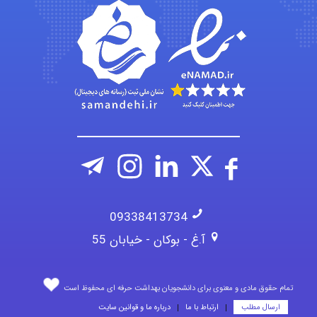
Alirez0990
09338413734
آ.غ - بوکان - خیابان 55
تمام حقوق مادی و معنوی برای دانشجویان بهداشت حرفه ای محفوظ است
ارسال مطلب
ارتباط با ما
درباره ما و قوانین سایت