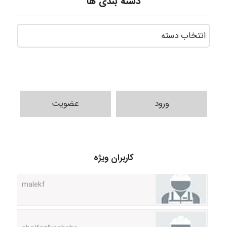
دسته بندی ها
ورود
عضویت
USER124
malekf
کاربران ویژه
abolfazlkoshehe