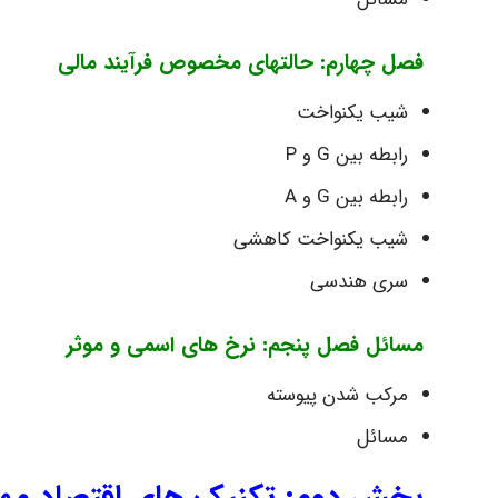
فصل چهارم: حالتهای مخصوص فرآیند مالی
شیب یکنواخت
رابطه بین G و P
رابطه بین G و A
شیب یکنواخت کاهشی
سری هندسی
مسائل فصل پنجم: نرخ های اسمی و موثر
مرکب شدن پیوسته
مسائل
بخش دوم: تکنیک های اقتصاد مهند