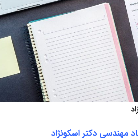
اد
اد مهندسی دکتر اسکونژاد