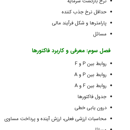
نرخ بازگشت سرمایه
حداقل نرخ جذب کننده
پارامترها و شکل فرآیند مالی
مسائل
فصل سوم: معرفی و کاربرد فاکتورها
روابط بین P و F
روابط بین P و A
روابط بین F و A
جدول فاکتورها
درون یابی خطی
محاسبات ارزشی فعلی، ارزش آینده و پرداخت مساوی
مسائل