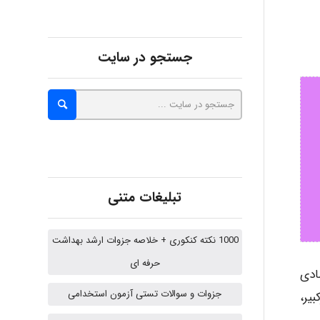
aghajari vahid
جستجو در سایت
Poubakhtiari
Alirez0990
تبلیغات متنی
hosein abdolvand
1000 نکته کنکوری + خلاصه جزوات ارشد بهداشت
حرفه ای
ادی
Kati
جزوات و سوالات تستی آزمون استخدامی
یر،