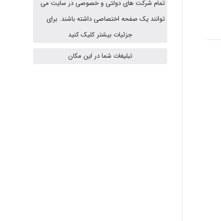
تمام شرکت های دولتی و خصوصی در سایت می
abolfazlkoshehe
توانند یک صفحه اختصاصی داشته باشند. برای
جزئیات بیشتر کلیک کنید
تبلیغات شما در این مکان
abolfazlkoshehe
A.balandeh
fatima
Jafar Tym