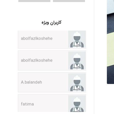
abolfazlkoshehe
کاربران ویژه
abolfazlkoshehe
A.balandeh
fatima
Jafar Tym