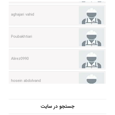
aghajari vahid
Poubakhtiari
Alirez0990
hosein abdolvand
Kati
جستجو در سایت
emami