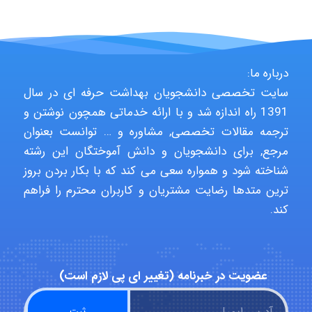
Poubakhtiari
درباره ما:
سایت تخصصی دانشجویان بهداشت حرفه ای در سال
Alirez0990
1391 راه اندازه شد و با ارائه خدماتی همچون نوشتن و
ترجمه مقالات تخصصی, مشاوره و … توانست بعنوان
مرجع, برای دانشجویان و دانش آموختگان این رشته
hosein abdolvand
شناخته شود و همواره سعی می کند که با بکار بردن بروز
ترین متدها رضایت مشتریان و کاربران محترم را فراهم
کند.
Kati
عضویت در خبرنامه (تغییر ای پی لازم است)
emami