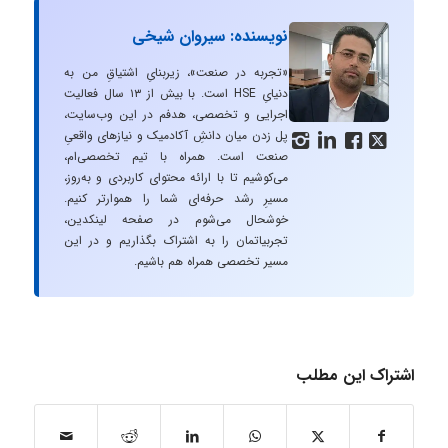
نویسنده: سیروان شیخی
«تجربه در صنعت»، زیربنایِ اشتیاقِ من به
دنیایِ HSE است. با بیش از ۱۳ سال فعالیت
اجرایی و تخصصی، هدفم در این وب‌سایت،
پل زدن میان دانشِ آکادمیک و نیازهای واقعیِ




صنعت است. همراه با تیم تخصصی‌ام،
می‌کوشیم تا با ارائه محتوای کاربردی و به‌روز،
مسیرِ رشد حرفه‌ای شما را هموارتر کنیم.
خوشحال می‌شوم در صفحه لینکدین،
تجربیاتمان را به اشتراک بگذاریم و در این
مسیر تخصصی همراه هم باشیم.
اشتراک این مطلب