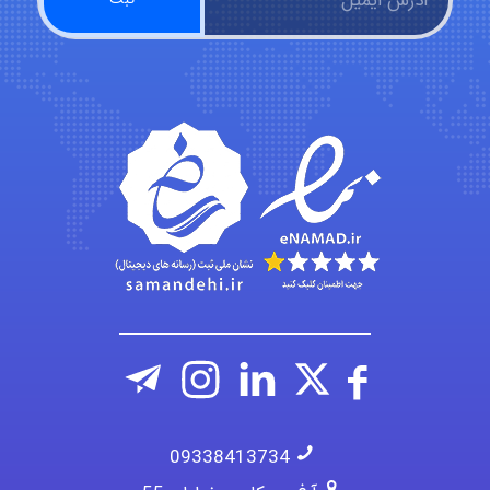
ehtesham
Iman Hosseini
Chehri
09338413734