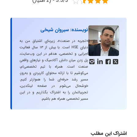
3.5/5 - (2 امتیاز)
نویسنده: سیروان شیخی
«تجربه در صنعت»، زیربنایِ اشتیاقِ من به
دنیایِ HSE است. با بیش از ۱۳ سال فعالیت
اجرایی و تخصصی، هدفم در این وب‌سایت،
پل زدن میان دانشِ آکادمیک و نیازهای واقعیِ




صنعت است. همراه با تیم تخصصی‌ام،
می‌کوشیم تا با ارائه محتوای کاربردی و به‌روز،
مسیرِ رشد حرفه‌ای شما را هموارتر کنیم.
خوشحال می‌شوم در صفحه لینکدین،
تجربیاتمان را به اشتراک بگذاریم و در این
مسیر تخصصی همراه هم باشیم.
اشتراک این مطلب