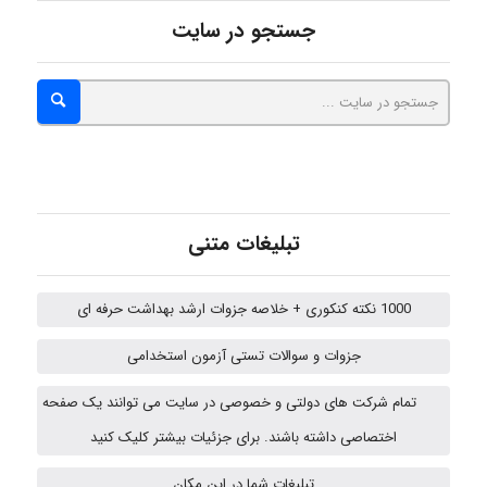
vali
جستجو در سایت
fahimeh sheibani
HaddadiMahsa
تبلیغات متنی
Niloofar
1000 نکته کنکوری + خلاصه جزوات ارشد بهداشت حرفه ای
جزوات و سوالات تستی آزمون استخدامی
arman.m
تمام شرکت های دولتی و خصوصی در سایت می توانند یک صفحه
اختصاصی داشته باشند. برای جزئیات بیشتر کلیک کنید
Hasan haghparast
تبلیغات شما در این مکان