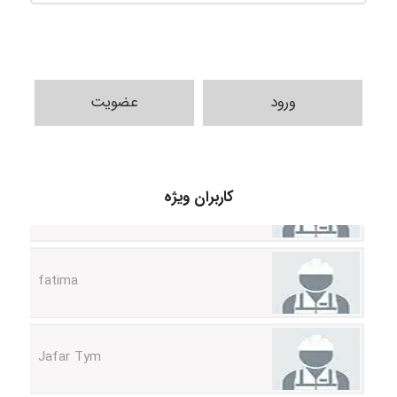
ورود
عضویت
A.balandeh
کاربران ویژه
fatima
Jafar Tym
aghajari vahid