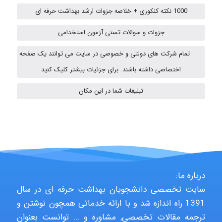
1000 نکته کنکوری + خلاصه جزوات ارشد بهداشت حرفه ای
ehtesham
جزوات و سوالات تستی آزمون استخدامی
تمام شرکت های دولتی و خصوصی در سایت می توانند یک صفحه
اختصاصی داشته باشند. برای جزئیات بیشتر کلیک کنید
A.balandeh
تبلیغات شما در این مکان
fatima
Jafar Tym
درباره ما:
سایت تخصصی دانشجویان بهداشت حرفه ای در سال
1391 راه اندازه شد و با ارائه خدماتی همچون نوشتن و
aghajari vahid
ترجمه مقالات تخصصی, مشاوره و … توانست بعنوان