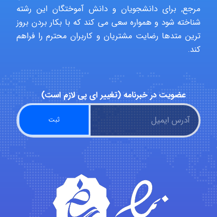
مرجع, برای دانشجویان و دانش آموختگان این رشته
شناخته شود و همواره سعی می کند که با بکار بردن بروز
Poubakhtiari
ترین متدها رضایت مشتریان و کاربران محترم را فراهم
کند.
Alirez0990
عضویت در خبرنامه (تغییر ای پی لازم است)
hosein abdolvand
Kati
emami