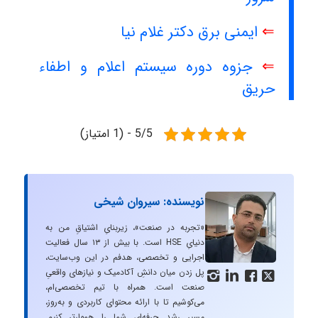
⇐
ایمنی برق دکتر غلام نیا
⇐
جزوه دوره سیستم اعلام و اطفاء
حریق
5/5 - (1 امتیاز)
نویسنده: سیروان شیخی
«تجربه در صنعت»، زیربنایِ اشتیاقِ من به
دنیایِ HSE است. با بیش از ۱۳ سال فعالیت
اجرایی و تخصصی، هدفم در این وب‌سایت،
پل زدن میان دانشِ آکادمیک و نیازهای واقعیِ




صنعت است. همراه با تیم تخصصی‌ام،
می‌کوشیم تا با ارائه محتوای کاربردی و به‌روز،
مسیرِ رشد حرفه‌ای شما را هموارتر کنیم.