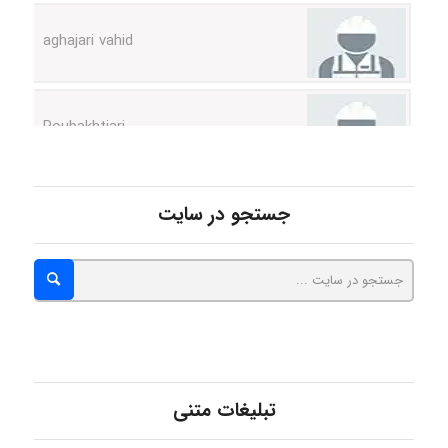
Poubakhtiari
Alirez0990
جستجو در سایت
hosein abdolvand
Kati
تبلیغات متنی
emami