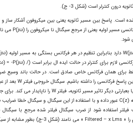
یه درون کنترلر است (شکل 3- ج).
روارد در شکل ۳-ب نشان داده شده است. پاسخ بین مسیر ثانویه یعنی بین میکروفون آشکار ساز و
ثانویه را (C(jω و پاسخ فرکانسی کنترلر (W(jω و پاسخ فرکانسی مسیر اولیه یع
معکوس پاسخ فرکانسی مسیر ثانویه (C(jω دارد. پاسخ فرکانسی لازم برای کنترلر در حالت ایده ال ب
ه فقط برای همان فرکانس خاص صادق است. در حالت باند وسیع ضر
فیلتر مورد استفاده کنترلر باید بنحوی تعیین گردند که بهترین پاسخ فرکانسی را داشته با
مسیر ثانویه دچار تغییر فاز خواهد شد که این تغییر فاز و یا بعبارتی دیگر تاثیر مسیر ثانویه، فیلتر W را ناپایدار 
این تغییر فاز، سیگنال ورودی را از فیلتر تخمین مسیر ثانویه (C(z عبور داده و با استفاده از این سیگنال و سیگنال خطا ضرا
لگوریتم LMS برای تنظیم ضرایب فیلتر استفاده شود از ضرب سیگنال فیلتر شده مرجع با سیگنا
ضرایب را در هر زمان وفق می دهیم و این معادلات تنظیم را « Filtered – x Lms » می نامند (شکل 3-ج) بط