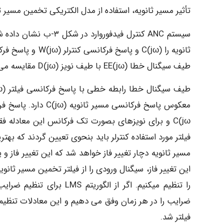
تأثیر مسیر ثانویه، استفاده از مدل الکتریکی تخمین مسیر ثانو
سیستم ANC کنترل فیدفو
طیف سیگنال خطا (EE(jω با طیف نویز (D(jω مقایسه می شود.
C(jω و برای نویزهای بصورت تک فرکانس این معادل
را تنظیم میکنیم. اگر از ا
فیلتر شد.