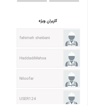
fahimeh sheibani
کاربران ویژه
HaddadiMahsa
Niloofar
USER124
malekf