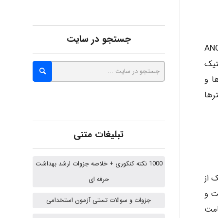
abolfazlkoshehe
جستجو در سایت
تیو نویز آکوستیک (ANC – Active
ستیک
abolfazlkoshehe
شده و ویژگی ها و
رها
A.balandeh
تبلیغات متنی
fatima
1000 نکته کنکوری + خلاصه جزوات ارشد بهداشت
 از
حرفه ای
 نیست و
Jafar Tym
جزوات و سوالات تستی آزمون استخدامی
امت