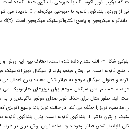
میکروفون است که ترکیب نویز اکوستیک با خروجی بلندگوی حذف کننده است. 
شامل الکترواکوستیک بلندگو مشخصه های ا
روش کنترل فیدفوروارد برای کنترل اکتیو نویز توسط نمودار بلوکی شکل ۳- الف نشان داده شده است. اختلاف بین این ر
نبع ثانویه است. در روش فیدفوروارد، از سیگنال نویز اکوسینک قبل
کرده و بعنوان سیگنال مرجع به فیلتر شکل دهنده پترن اعمال می ش
اخواسته هستیم. این سیگنال مرجع برای نویزهای هارمونیک می تو
 آید. بطور مثال برای حذف نویز صدای موتور، تاکومتری را به مو
انس مناسب، نویز را حذف می کند. در حالت نویز باند وسیع (نویزی که
تیک و پترن ناشی از بلندگوی ثانویه است. پترن بلندگوی ثانویه بعد
امکان ناپایدار شدن فیلتر وجود دارد. ساده ترین روش برای بر طرف ک