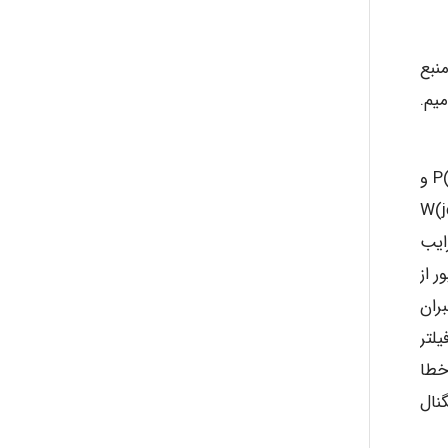
 منبع
نی از مرجع سیگنال نا میکروفون را (P(jω می نامیم.
طیف سیگنال خطا رابطه خطی با پاسخ فرکانسی فیلتر (W(jω دارد بنابراین تنظیم در هر فرکانس بستگی به مسیر اولیه (P(jω و
رابر است (W(jω) = -P(jω) /
ایب
شیم. سیگنال خروجی فیلتر W بعد از عبور از
می کند. برای جبران
یب فیلتر
ل خطا
ور مشابه از سیگنال