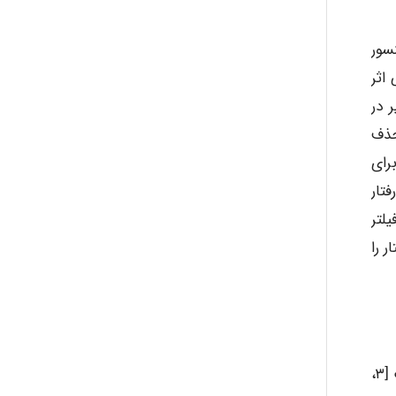
abolfazlkoshehe
سور
سب کنیم (سنسور مرجع خطا). یک سیستم ANC وقتی اثر
 در
abolfazlkoshehe
حذف
رای
A.balandeh
گوی حذف کننده نویز و سنسور اولیه از مقادیر پیش گویی نویز استفاده می شود. در سیستم های ANC رفتار
لتر
 نحوه کنترل سیستم ANC سه ساختار را
fatima
Jafar Tym
این ساختار سیستم ANC به سیستم کنترل با فیدبک موسوم است. حالت ایده آل این سیستم در شکل ۲ نشان داده شده است [۳،