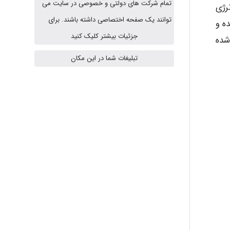
تمام شرکت های دولتی و خصوصی در سایت می
رژی
توانند یک صفحه اختصاصی داشته باشند. برای
ه و
fahimeh sheibani
جزئیات بیشتر کلیک کنید
 ANC در شکل ۱ نشان داده شده
تبلیغات شما در این مکان
HaddadiMahsa
Niloofar
USER124
malekf