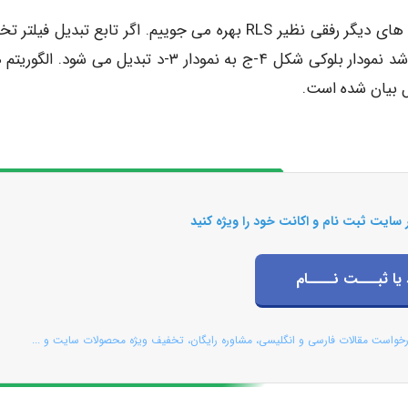
مرجع و سیگنال خطا برای تنظیم ضرایب فیلتر در الگوریتم های دیگر رفقى نظیر RLS بهره می جوییم. اگر تابع تبدیل 
مسیر ثانویه (C(z برابر با jابع تبدیل مسیر ثانویه (C(z باشد نمودار بلوکی شکل ۴-ج به نمودار ۳-د تبدیل می شو
 سایت ثبت نام و اکانت خود را ویژه کنید
 یا ثبـــت نــــام
رخواست مقالات فارسی و انگلیسی، مشاوره رایگان، تخفیف ویژه محصولات سایت و ...