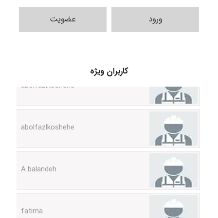
ورود
عضویت
abolfazlkoshehe
کاربران ویژه
abolfazlkoshehe
A.balandeh
fatima