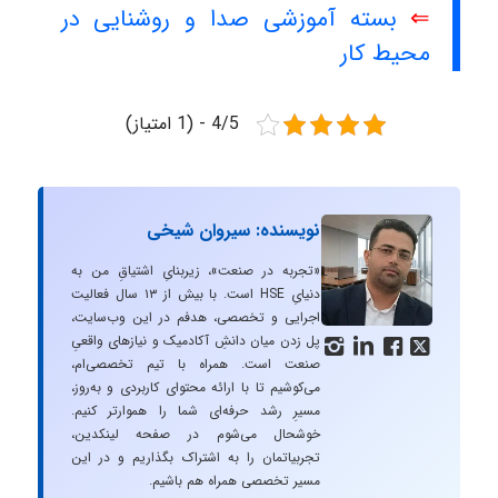
⇐
بسته آموزشی صدا و روشنایی در
محیط کار
4/5 - (1 امتیاز)
نویسنده: سیروان شیخی
«تجربه در صنعت»، زیربنایِ اشتیاقِ من به
دنیایِ HSE است. با بیش از ۱۳ سال فعالیت
اجرایی و تخصصی، هدفم در این وب‌سایت،
پل زدن میان دانشِ آکادمیک و نیازهای واقعیِ




صنعت است. همراه با تیم تخصصی‌ام،
می‌کوشیم تا با ارائه محتوای کاربردی و به‌روز،
مسیرِ رشد حرفه‌ای شما را هموارتر کنیم.
خوشحال می‌شوم در صفحه لینکدین،
تجربیاتمان را به اشتراک بگذاریم و در این
مسیر تخصصی همراه هم باشیم.