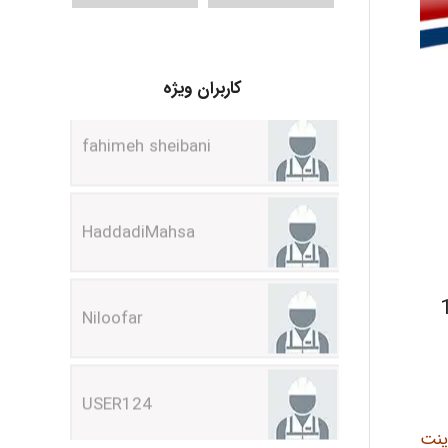
fahimeh sheibani
کاربران ویژه
HaddadiMahsa
Niloofar
ی ارسال شده است که در 14
USER124
malekf
اورپوینت