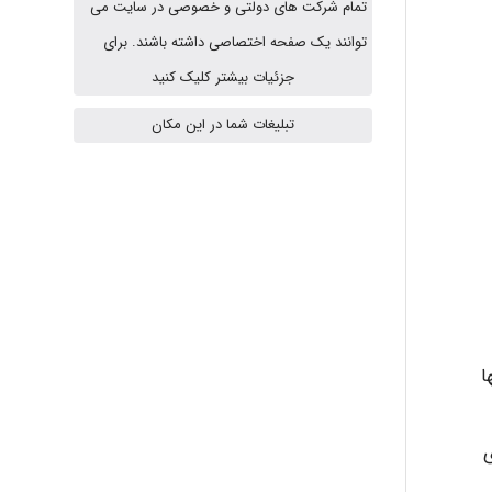
تمام شرکت های دولتی و خصوصی در سایت می
fahimeh sheibani
توانند یک صفحه اختصاصی داشته باشند. برای
جزئیات بیشتر کلیک کنید
تبلیغات شما در این مکان
HaddadiMahsa
Niloofar
USER124
ا
malekf
ی