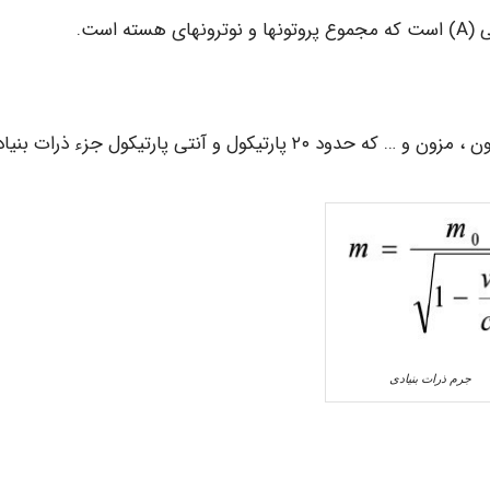
است.
ذرات بنیادی اتم عبارتند از الکترون، پروتون ، نوترون، فوتون ، مزون و … که حدود ۲۰ پارتیکول و آنتی پارتیکول جزء ذرات
جرم ذرات بنیادی