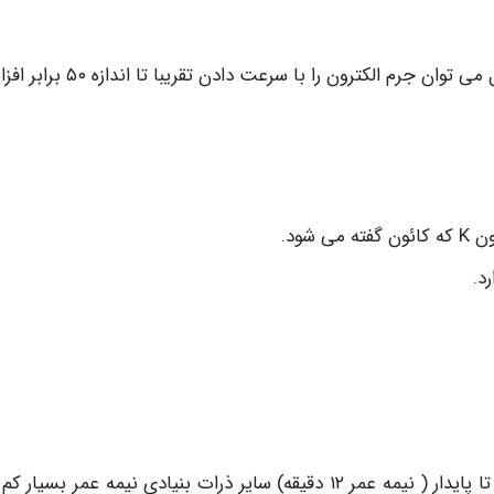
الف: بر حسب جرم در حال سکون : ( یعنی تقریبا در عمل می توان جرم الکترون را با سرعت دا
د.
د: از لحاظ عمر متوسط : پروتون و الکترونها پایدار نوترون تا پایدار ( نیمه عمر ۱۲ دقیقه) سایر ذرات بنیادی نیمه عمر بسی