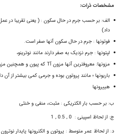
مشخصات ذرات:
داد)
فوتونها : جرم در حال سکون آنها صفر است.
لپتونها : جرم نزدیک به صفر دارند مانند نوترینو،
مزونها: معروفترین آنها مزون آT که پیون و همچنین مزون K که کائون گفته می شود.
باریونها ؛ مانند پروتون بوده و جرمی کمی بیشتر از آن دار
هییرونها
ب: بر حسب بار الکتریکی : مثبت، منفی و خنثی
ج: از لحاظ اسپینی : 0 , 0.5 , 1