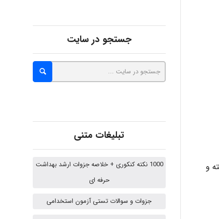
abolfazlkoshehe
جستجو در سایت
abolfazlkoshehe
A.balandeh
تبلیغات متنی
fatima
1000 نکته کنکوری + خلاصه جزوات ارشد بهداشت
ه و
حرفه ای
Jafar Tym
جزوات و سوالات تستی آزمون استخدامی