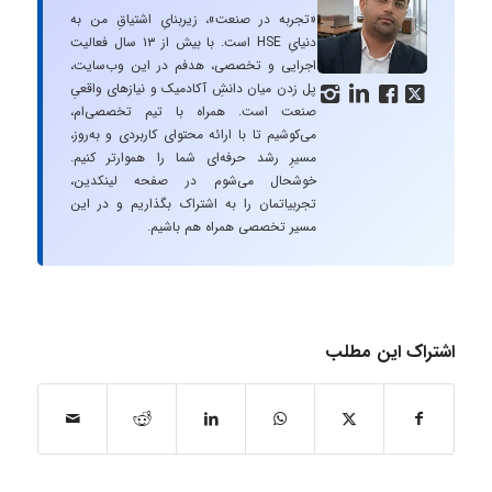
«تجربه در صنعت»، زیربنایِ اشتیاقِ من به
دنیایِ HSE است. با بیش از ۱۳ سال فعالیت
اجرایی و تخصصی، هدفم در این وب‌سایت،
پل زدن میان دانشِ آکادمیک و نیازهای واقعیِ




صنعت است. همراه با تیم تخصصی‌ام،
می‌کوشیم تا با ارائه محتوای کاربردی و به‌روز،
مسیرِ رشد حرفه‌ای شما را هموارتر کنیم.
خوشحال می‌شوم در صفحه لینکدین،
تجربیاتمان را به اشتراک بگذاریم و در این
مسیر تخصصی همراه هم باشیم.
اشتراک این مطلب