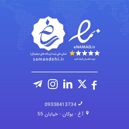
Iman Hosseini
Chehri
09338413734
آ.غ - بوکان - خیابان 55