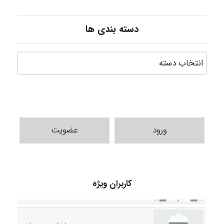
دسته بندی ها
ورود
عضویت
Jafar Tym
کاربران ویژه
aghajari vahid