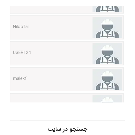
Niloofar
USER124
malekf
abolfazlkoshehe
abolfazlkoshehe
جستجو در سایت