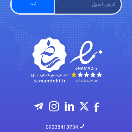
fatima
Jafar Tym
aghajari vahid
09338413734