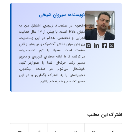
نویسنده: سیروان شیخی
«تجربه در صنعت»، زیربنایِ اشتیاقِ من به
دنیایِ HSE است. با بیش از ۱۳ سال فعالیت
اجرایی و تخصصی، هدفم در این وب‌سایت،
پل زدن میان دانشِ آکادمیک و نیازهای واقعیِ




صنعت است. همراه با تیم تخصصی‌ام،
می‌کوشیم تا با ارائه محتوای کاربردی و به‌روز،
مسیرِ رشد حرفه‌ای شما را هموارتر کنیم.
خوشحال می‌شوم در صفحه لینکدین،
تجربیاتمان را به اشتراک بگذاریم و در این
مسیر تخصصی همراه هم باشیم.
اشتراک این مطلب