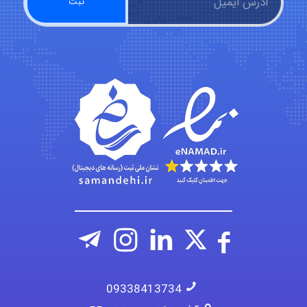
Kati
emami
ehtesham
09338413734