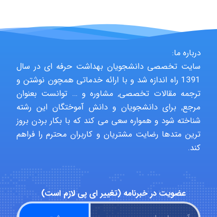
fatima
Jafar Tym
درباره ما:
سایت تخصصی دانشجویان بهداشت حرفه ای در سال
1391 راه اندازه شد و با ارائه خدماتی همچون نوشتن و
aghajari vahid
ترجمه مقالات تخصصی, مشاوره و … توانست بعنوان
مرجع, برای دانشجویان و دانش آموختگان این رشته
شناخته شود و همواره سعی می کند که با بکار بردن بروز
Poubakhtiari
ترین متدها رضایت مشتریان و کاربران محترم را فراهم
کند.
Alirez0990
عضویت در خبرنامه (تغییر ای پی لازم است)
hosein abdolvand