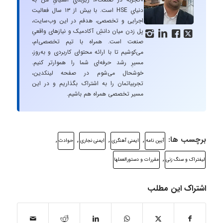
دنیایِ HSE است. با بیش از ۱۳ سال فعالیت
اجرایی و تخصصی، هدفم در این وب‌سایت،
پل زدن میان دانشِ آکادمیک و نیازهای واقعیِ




صنعت است. همراه با تیم تخصصی‌ام،
می‌کوشیم تا با ارائه محتوای کاربردی و به‌روز،
مسیرِ رشد حرفه‌ای شما را هموارتر کنیم.
خوشحال می‌شوم در صفحه لینکدین،
تجربیاتمان را به اشتراک بگذاریم و در این
مسیر تخصصی همراه هم باشیم.
برچسب ها:
,
,
,
,
آیین نامه
ایمنی آهنگری
ایمنی نجاری
حوادث
,
لیفتراک و سنگ زنی
مقررات و دستورالعملها
اشتراک این مطلب