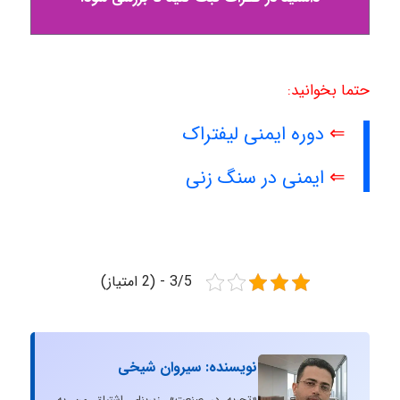
حتما بخوانید:
⇐
دوره ایمنی لیفتراک
⇐
ایمنی در سنگ زنی
3/5 - (2 امتیاز)
نویسنده: سیروان شیخی
«تجربه در صنعت»، زیربنایِ اشتیاقِ من به