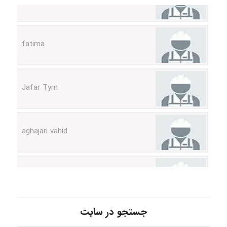
fatima
Jafar Tym
aghajari vahid
Poubakhtiari
Alirez0990
جستجو در سایت