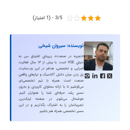
3/5 - (1 امتیاز)
نویسنده: سیروان شیخی
«تجربه در صنعت»، زیربنایِ اشتیاقِ من به
دنیایِ HSE است. با بیش از ۱۳ سال فعالیت
اجرایی و تخصصی، هدفم در این وب‌سایت،
پل زدن میان دانشِ آکادمیک و نیازهای واقعیِ




صنعت است. همراه با تیم تخصصی‌ام،
می‌کوشیم تا با ارائه محتوای کاربردی و به‌روز،
مسیرِ رشد حرفه‌ای شما را هموارتر کنیم.
خوشحال می‌شوم در صفحه لینکدین،
تجربیاتمان را به اشتراک بگذاریم و در این
مسیر تخصصی همراه هم باشیم.