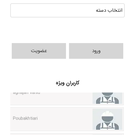
Jafar Tym
ورود
عضویت
aghajari vahid
کاربران ویژه
Poubakhtiari
Alirez0990