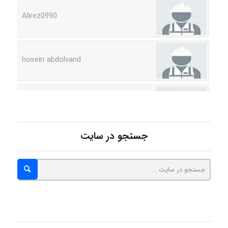
hosein abdolvand
Kati
emami
جستجو در سایت
ehtesham
Iman Hosseini