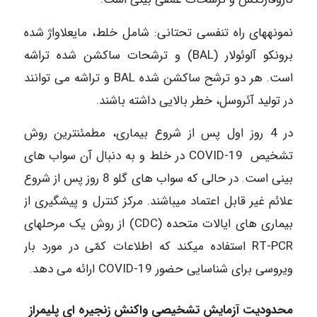
نمونه‎های راه تنفسی تحتانی: شامل خلط، مایعلاواژ شده
برونکو آلوئولار (BAL) و ترشحات ساکشن شده تراشه
است. هر دو ترشح ساکشن شده BAL و تراشه می ‎توانند
در تولید آئروسل، خطر بالایی داشته باشند.
در 4 روز اول پس از شروع بیماری، مطمئن‎ترین روش
تشخیص COVID-19 در خلط و به دنبال آن سواب ‎های
بینی است. در حالی که سواب ‎های گلو 8 روز پس از شروع
علائم غیر قابل اعتماد می‎باشند. مرکز کنترل و پیشگیری از
بیماری‎ های ایالات متحده (CDC) از روش یک مرحله‎ای
RT-PCR استفاده می‎کند که اطلاعات کمّی در مورد بار
ویروسی برای شناسایی حضور COVID-19 ارائه می ‎دهد.
محدودیت آزمایش تشخیصی واکنش زنجیره ‌ای پلیمراز