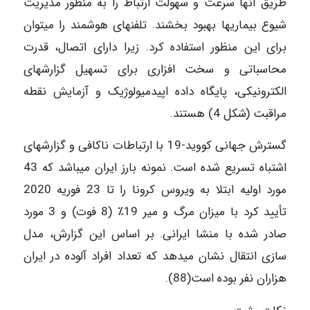
طریق آنها سرعت و سهولت ارتباط را به منظور مدیریت
شیوع بیماری‎ها بهبود بخشند. تلفن‎های هوشمند را می‎توان
برای این منظور استفاده کرد. زیرا دارای اتصال، قدرت
محاسباتی و سخت افزاری برای تسهیل گزارش‎های
الکترونیکی، پایگاه داده اپیدمیولوژیک و آزمایش نقطه
مراقبت (شکل 4) هستند.
گسترش جهانی کووید-19 با ارتباطات ناکافی و گزارش‎های
اشتباه تسریع شده است. نمونه بارز ایران می‎باشد که 43
مورد اولیه ابتلا به ویروس کرونا را تا 23 فوریه 2020
تأیید کرد با میزان مرگ و میر 19٪ (8 فوت) و 3 مورد
صادر شده با منشا ایرانی. بر اساس این گزارش، مدل
سازی انتقال نشان می‎دهد که تعداد افراد آلوده در ایران
هزاران نفر بوده است(88).