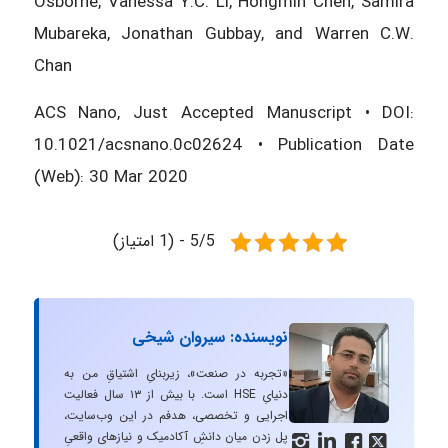
Osborne, Vanessa Y.C. Li, Hongmin Chen, Samira
Mubareka, Jonathan Gubbay, and Warren C.W.
Chan
ACS Nano, Just Accepted Manuscript • DOI:
10.1021/acsnano.0c02624 • Publication Date
(Web): 30 Mar 2020
5/5 - (1 امتیاز)
نویسنده: سیروان شیخی
«تجربه در صنعت»، زیربنایِ اشتیاقِ من به
دنیایِ HSE است. با بیش از ۱۳ سال فعالیت
اجرایی و تخصصی، هدفم در این وب‌سایت،
پل زدن میان دانشِ آکادمیک و نیازهای واقعیِ



