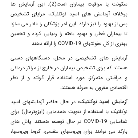
سکونت یا مراقبت بیماران است(2). این آزمایش‎ ها
برخلاف آزمایش ‎های اسید نوکلئیک، مزایای تشخیص
پس از بهبود را نیز دارند. این امر پزشکان را قادر می ‎سازد
تا بیماران فعلی و بهبود یافته را ردیابی کرده و تخمین
بهتری از کل عفونت‎های COVID-19 را ارائه ‎دهند.
آزمایش های تشخیصی در محل، دستگاه‎های دستی
هستند که برای تشخیص بیماران در خارج از مراکز درمانی
و مراقبتی متمرکز، مورد استفاده قرار گرفته و از نظر
اقتصادی مقرون به صرفه هستند.
آزمایش اسید نوکلئیک:
در حال حاضر آزمایش‎های اسید
نوکلئیک با استفاده از تقویت هم‎دمایی (ایزوترمال) برای
شناسایی COVID-19 در حال توسعه هستند. پانل‎ های
بارکد می ‎توانند برای ویروس‎های تنفسی، کرونا ویروس‎ها،