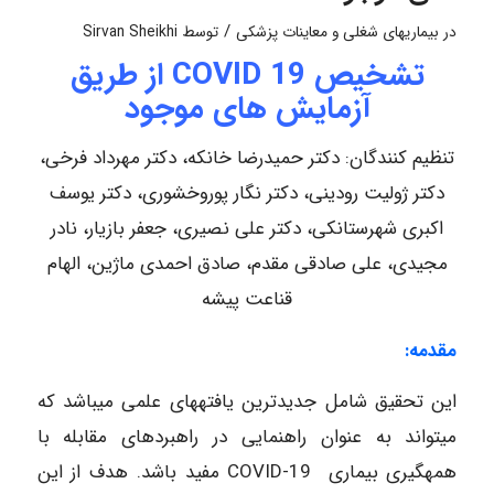
/
در
بیماریهای شغلی و معاینات پزشکی
توسط
Sirvan Sheikhi
تشخیص COVID 19 از طریق
آزمایش های موجود
تنظیم کنندگان: دکتر حمیدرضا خانکه، دکتر مهرداد فرخی،
دکتر ژولیت رودینی، دکتر نگار پوروخشوری، دکتر یوسف
اکبری شهرستانکی، دکتر علی نصیری، جعفر بازیار، نادر
مجیدی، علی صادقی مقدم، صادق احمدی ماژین، الهام
قناعت پیشه
مقدمه:
این تحقیق شامل جدیدترین یافته‎های علمی می‎باشد که
می‎تواند به عنوان راهنمایی در راهبردهای مقابله با
همه‎گیری بیماری COVID-19 مفید باشد. هدف از این