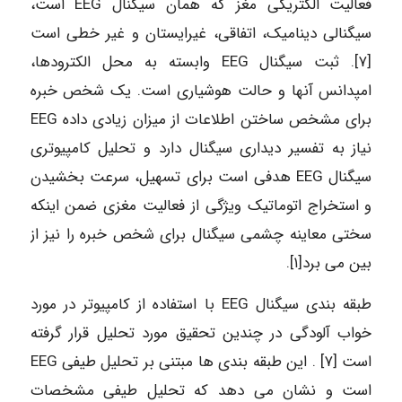
فعالیت الکتریکی مغز که همان سیگنال EEG است،
سیگنالی دینامیک، اتفاقی، غیرایستان و غیر خطی است
[۷]. ثبت سیگنال EEG وابسته به محل الکترودها،
امپدانس آنها و حالت هوشیاری است. یک شخص خبره
برای مشخص ساختن اطلاعات از میزان زیادی داده EEG
نیاز به تفسیر دیداری سیگنال دارد و تحلیل کامپیوتری
سیگنال EEG هدفی است برای تسهیل، سرعت بخشیدن
و استخراج اتوماتیک ویژگی از فعالیت مغزی ضمن اینکه
سختی معاینه چشمی سیگنال برای شخص خبره را نیز از
بین می برد[۱].
طبقه بندی سیگنال EEG با استفاده از کامپیوتر در مورد
خواب آلودگی در چندین تحقیق مورد تحلیل قرار گرفته
است [۷] . این طبقه بندی ها مبتنی بر تحلیل طیفی EEG
است و نشان می دهد که تحلیل طیفی مشخصات