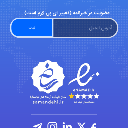
عضویت در خبرنامه (تغییر ای پی لازم است)
Kati
emami
ehtesham
Iman Hosseini