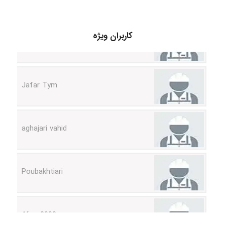
fatemeh mirzaie
کاربران ویژه
Jafar Tym
aghajari vahid
Poubakhtiari
Alirez0990