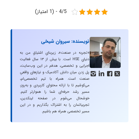
4/5 - (1 امتیاز)
نویسنده: سیروان شیخی
«تجربه در صنعت»، زیربنایِ اشتیاقِ من به
دنیایِ HSE است. با بیش از ۱۳ سال فعالیت
اجرایی و تخصصی، هدفم در این وب‌سایت،
پل زدن میان دانشِ آکادمیک و نیازهای واقعیِ




صنعت است. همراه با تیم تخصصی‌ام،
می‌کوشیم تا با ارائه محتوای کاربردی و به‌روز،
مسیرِ رشد حرفه‌ای شما را هموارتر کنیم.
خوشحال می‌شوم در صفحه لینکدین،
تجربیاتمان را به اشتراک بگذاریم و در این
مسیر تخصصی همراه هم باشیم.