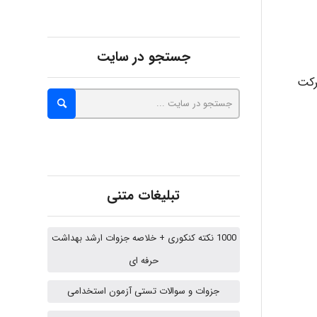
fatima
جستجو در سایت
رکت
Jafar Tym
aghajari vahid
تبلیغات متنی
Poubakhtiari
1000 نکته کنکوری + خلاصه جزوات ارشد بهداشت
حرفه ای
Alirez0990
جزوات و سوالات تستی آزمون استخدامی