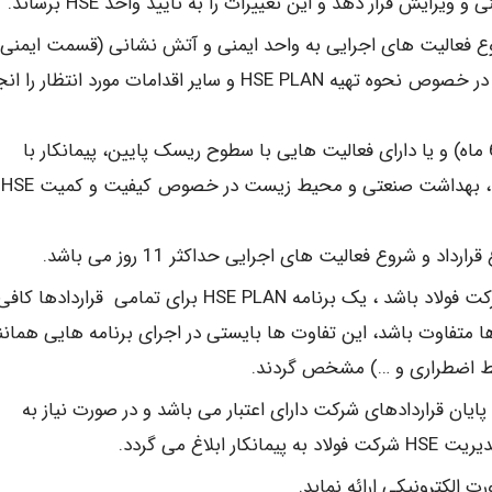
روع فعالیت های اجرایی به واحد ایمنی و آتش نشانی (قسمت ایمنی
فنی و بازرسی) مراجعه نماید و هماهنگی های لازم را در خصوص نحوه تهیه HSE PLAN و سایر اقدامات مورد انتظار 
تذکر 1: در خصوص قرارداد های کوتاه مدت (کمتر از 6 ماه) و یا دارای فعالیت هایی با سطوح ریسک پایین، پیمانکار با
مراجعه حضوری به قسمت های ایمنی فنی و بازرسی ، بهداشت صنعتی و محیط زیست در خصوص کیفیت و کمیت HSE
در صورتی که پیمانکار دارای قراردادهای متفاوت در شرکت فولاد باشد ، یک برنامه HSE PLAN برای تمامی قرارداده
ها متفاوت باشد، این تفاوت ها بایستی در اجرای برنامه هایی همانن
یط اضطراری و …) مشخص گردند.
ر تا پایان قراردادهای شرکت دارای اعتبار می باشد و در صورت نیاز به