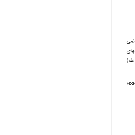
قاضی
نهای
طه)
 قراردادهای خرید جهت انجام پیگیری های بعدی کلیه قراردادهای جدید را همزمان با ابلاغ به پیمانکار، به اطلاع HSE