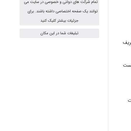
تمام شرکت های دولتی و خصوصی در سایت می
USER124
توانند یک صفحه اختصاصی داشته باشند. برای
جزئیات بیشتر کلیک کنید
تبلیغات شما در این مکان
malekf
ریف
abolfazlkoshehe
یست
abolfazlkoshehe
ات
A.balandeh