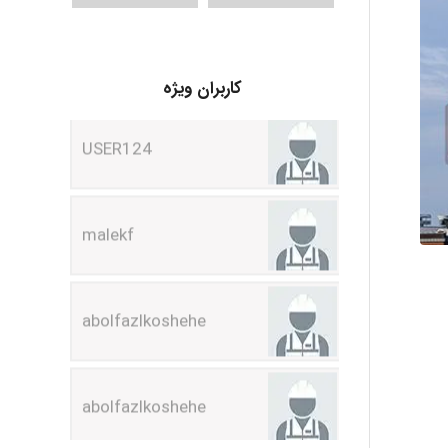
USER124
کاربران ویژه
malekf
abolfazlkoshehe
abolfazlkoshehe
A.balandeh