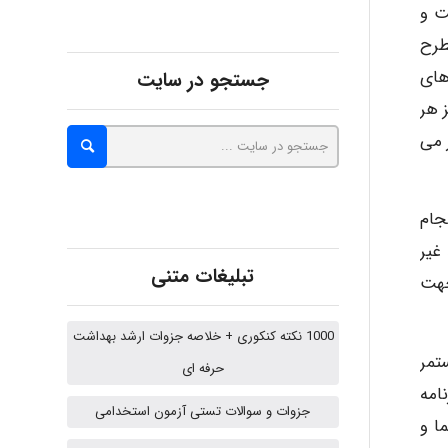
ت و
hosein abdolvand
طرح
های
جستجو در سایت
 هر
Kati
 می
emami
جام
غیر
تبلیغات متنی
جهت
ehtesham
1000 نکته کنکوری + خلاصه جزوات ارشد بهداشت
تمر
Iman Hosseini
حرفه ای
امه
جزوات و سوالات تستی آزمون استخدامی
ا و