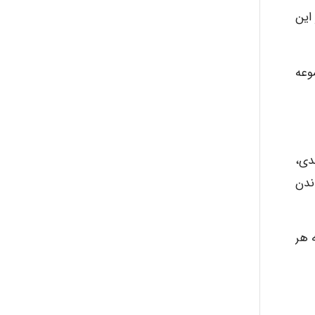
این
وعه
دی،
اندن
 هر