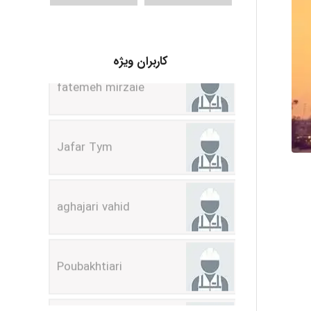
fatemeh mirzaie
کاربران ویژه
Jafar Tym
aghajari vahid
Poubakhtiari
Alirez0990