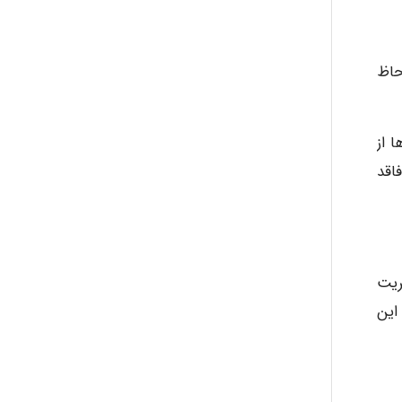
حاظ
 از
اقد
ریت
این