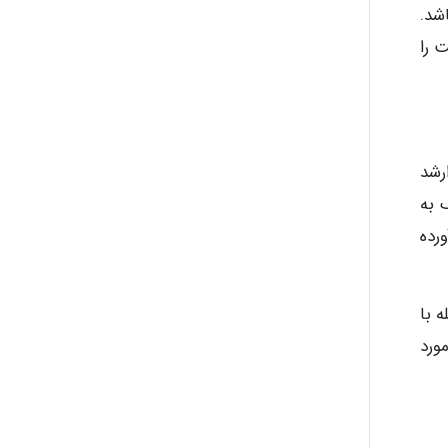
شد.
 را
رشد
مک به
رده
 با
ورد