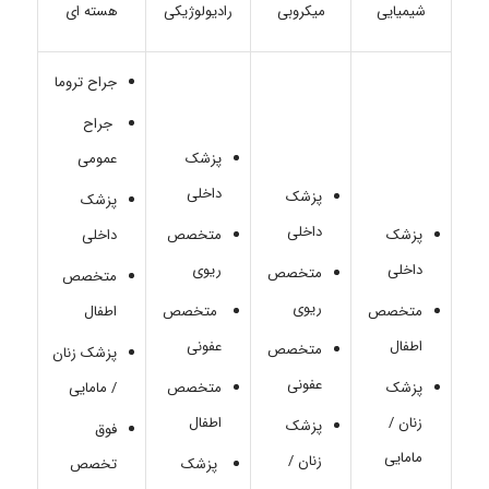
شیمیایی
میکروبی
رادیولوژیکی
هسته ای
جراح تروما
جراح
پزشک
عمومی
داخلی
پزشک
پزشک
داخلی
پزشک
متخصص
داخلی
داخلی
ریوی
متخصص
متخصص
ریوی
متخصص
متخصص
اطفال
اطفال
عفونی
متخصص
پزشک زنان
عفونی
پزشک
متخصص
/ مامایی
زنان /
اطفال
پزشک
فوق
مامایی
زنان /
پزشک
تخصص