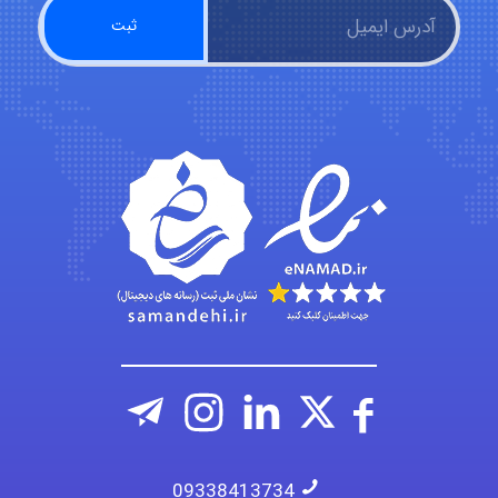
A.balandeh
fatima
Jafar Tym
09338413734