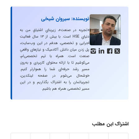
نویسنده: سیروان شیخی
«تجربه در صنعت»، زیربنایِ اشتیاقِ من به
دنیایِ HSE است. با بیش از ۱۳ سال فعالیت
اجرایی و تخصصی، هدفم در این وب‌سایت،
پل زدن میان دانشِ آکادمیک و نیازهای واقعیِ




صنعت است. همراه با تیم تخصصی‌ام،
می‌کوشیم تا با ارائه محتوای کاربردی و به‌روز،
مسیرِ رشد حرفه‌ای شما را هموارتر کنیم.
خوشحال می‌شوم در صفحه لینکدین،
تجربیاتمان را به اشتراک بگذاریم و در این
مسیر تخصصی همراه هم باشیم.
اشتراک این مطلب