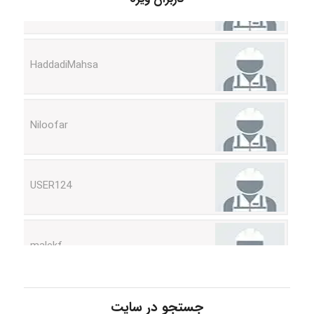
HaddadiMahsa
Niloofar
USER124
malekf
abolfazlkoshehe
جستجو در سایت