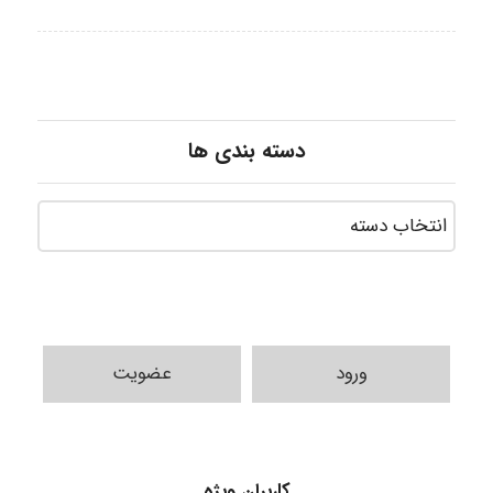
دسته بندی ها
ورود
عضویت
fahimeh sheibani
کاربران ویژه