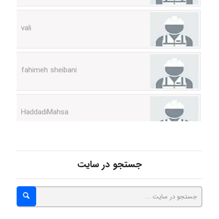
fahimeh sheibani
HaddadiMahsa
Niloofar
جستجو در سایت
USER124
malekf