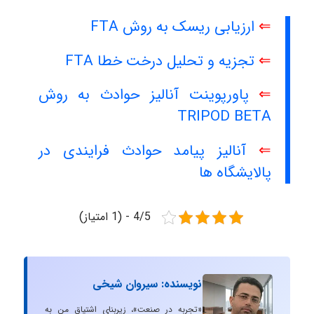
⇐
ارزیابی ریسک به روش FTA
⇐
تجزیه و تحلیل درخت خطا FTA
⇐
پاورپوینت آنالیز حوادث به روش
TRIPOD BETA
⇐
آنالیز پیامد حوادث فرایندی در
پالایشگاه ها
4/5 - (1 امتیاز)
نویسنده: سیروان شیخی
«تجربه در صنعت»، زیربنایِ اشتیاقِ من به