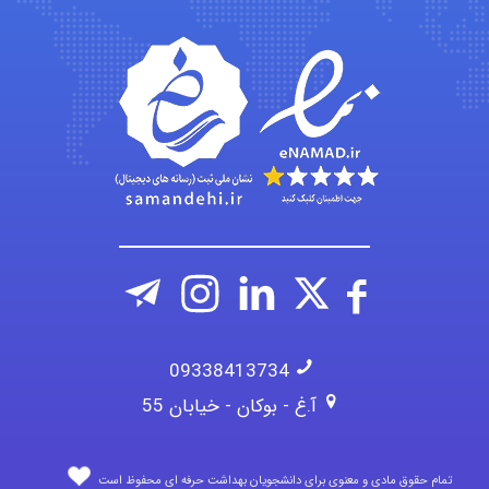
abolfazlkoshehe
abolfazlkoshehe
09338413734
آ.غ - بوکان - خیابان 55
تمام حقوق مادی و معنوی برای دانشجویان بهداشت حرفه ای محفوظ است