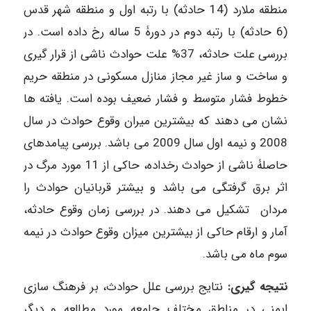
منطقه ملارد (14 حادثه) با رتبه اول و منطقه شهر قدس
(6 حادثه) با رتبه دوم در دورۀ 5 ساله رخ داده است. در
بررسی علت حادثه، 37% علت حوادث ناشی از قرار گیری
و ساخت و ساز غیر مجاز منازل مسکونی در منطقه حریم
خطوط فشار متوسط و فشار ضعیف بوده است. یافته ­ها
نشان می دهند که بیشترین میران وقوع حوادث در سال
2008 و نیمه اول سال 2009 می­ باشد. بررسی پیامدهای
حاصلۀ ناشی از حوادث رخداده، حاکی از 11 مورد مرگ در
اثر برق گرفتگی می باشد و بیشتر قربانیان حوادث را
مردان تشکیل می ­دهند. در بررسی زمان وقوع حادثه،
آمار و ارقام حاکی از بیشترین میزان وقوع حوادث در نیمه
سوم ماه می ­باشد.
نتیجه­ گیری:
نتایج بررسی علل حوادث، بر فرهنگ ­سازی
ایمنی در مناطق مختلف جامعه مورد مطالعه و دیگر