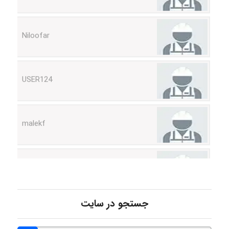
Niloofar
USER124
malekf
abolfazlkoshehe
abolfazlkoshehe
جستجو در سایت