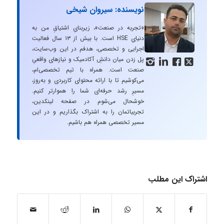
نویسنده: سیروان شیخی
«تجربه در صنعت»، زیربنایِ اشتیاقِ من به
دنیایِ HSE است. با بیش از ۱۳ سال فعالیت
اجرایی و تخصصی، هدفم در این وب‌سایت،
پل زدن میان دانشِ آکادمیک و نیازهای واقعیِ




صنعت است. همراه با تیم تخصصی‌ام،
می‌کوشیم تا با ارائه محتوای کاربردی و به‌روز،
مسیرِ رشد حرفه‌ای شما را هموارتر کنیم.
خوشحال می‌شوم در صفحه لینکدین،
تجربیاتمان را به اشتراک بگذاریم و در این
مسیر تخصصی همراه هم باشیم.
اشتراک این مطلب