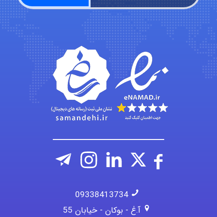
fatima
Jafar Tym
aghajari vahid
09338413734
آ.غ - بوکان - خیابان 55