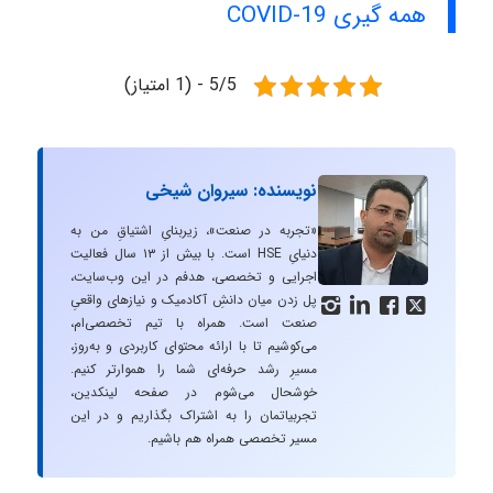
همه گیری COVID-19
5/5 - (1 امتیاز)
نویسنده: سیروان شیخی
«تجربه در صنعت»، زیربنایِ اشتیاقِ من به
دنیایِ HSE است. با بیش از ۱۳ سال فعالیت
اجرایی و تخصصی، هدفم در این وب‌سایت،
پل زدن میان دانشِ آکادمیک و نیازهای واقعیِ




صنعت است. همراه با تیم تخصصی‌ام،
می‌کوشیم تا با ارائه محتوای کاربردی و به‌روز،
مسیرِ رشد حرفه‌ای شما را هموارتر کنیم.
خوشحال می‌شوم در صفحه لینکدین،
تجربیاتمان را به اشتراک بگذاریم و در این
مسیر تخصصی همراه هم باشیم.