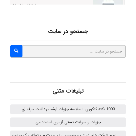
Niloofar
جستجو در سایت
USER124
malekf
تبلیغات متنی
abolfazlkoshehe
1000 نکته کنکوری + خلاصه جزوات ارشد بهداشت حرفه ای
جزوات و سوالات تستی آزمون استخدامی
abolfazlkoshehe
تمام شرکت های دولتی و خصوصی در سایت می توانند یک صفحه