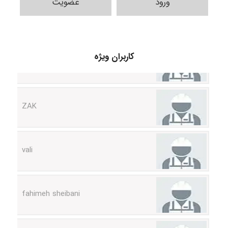
ورود
عضویت
Sara
کاربران ویژه
ZAK
vali
fahimeh sheibani
HaddadiMahsa