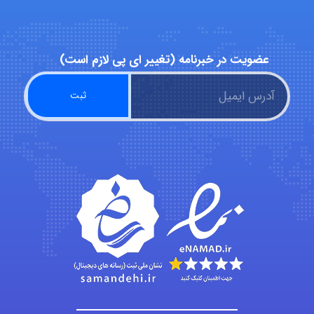
Niloofar
عضویت در خبرنامه (تغییر ای پی لازم است)
USER124
malekf
abolfazlkoshehe
abolfazlkoshehe