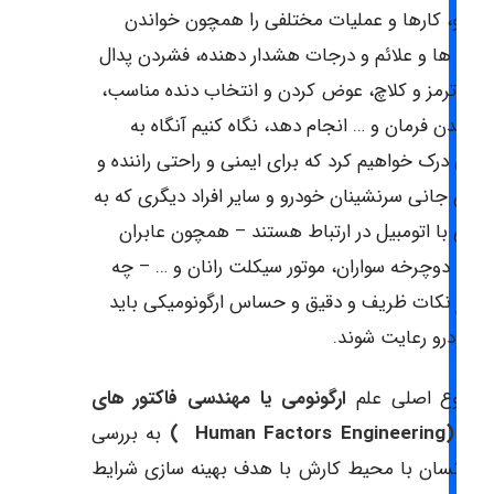
ودرو، کارها و عملیات مختلفی را همچون خواندن
قربه ها و علائم و درجات هشدار دهنده، فشردن پدال
از و ترمز و کلاچ، عوض کردن و انتخاب دنده مناسب،
یچاندن فرمان و … انجام دهد، نگاه کنیم آنگاه به
وبی درک خواهیم کرد که برای ایمنی و راحتی راننده و
امین جانی سرنشینان خودرو و سایر افراد دیگری که به
حوی با اتومبیل در ارتباط هستند – همچون عابران
یاده، دوچرخه سواران، موتور سیکلت رانان و … – چه
سیار نکات ظریف و دقیق و حساس ارگونومیکی باید
ر خودرو رعایت شوند.
وضوع اصلی علم
ارگونومی یا مهندسی فاکتور های
Human Factors Engineeri )
به بررسی
بط انسان با محیط کارش با هدف بهینه سازی شرایط