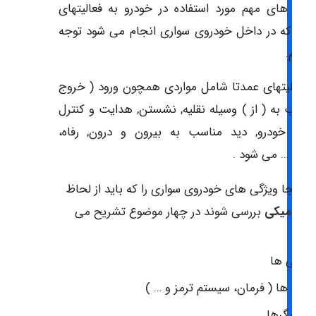
وع های مهم مورد استفاده در خودرو به فعالیتهای
ایی که در داخل خودروی سواری انجام می شود توجه
کنیم.
 فعالیتهای عمدتا شامل مواردی همچون ورود ( خروج
ناسب به ( از ) وسیله نقلیه, نشستن, هدایت و کنترل
اسب خودرو, دید مناسب به بیرون و درون, رفاه،
نی و … می شود .
ر اینجا ویژگی های خودروی سواری را که باید از لحاظ
رگونومیکی
بررسی شوند در چهار موضوع تشریح می
نیم:
ندلی ها
نترل ها ( فرمان، سیستم ترمز و … )
مایشگرها