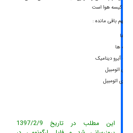
های کیسه هوا است
ت مهم باقی مانده :
ینه ها
یشه ها
الت آیرو دینامیک
اسی اتومبیل
ارگیری اتومبیل
رها
این مطلب در تاریخ 1397/2/9
بروزرسانی شد و فایل
ارگونومی در